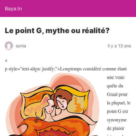
Baya.tn
Le point G, mythe ou réalité?
sonia
il y a 13 ans
<
p style="text-align: justify;">
Longtemps considéré comme étant
une vraie
quête du
Graal pour
la plupart, le
point G est
synonyme
de plaisir