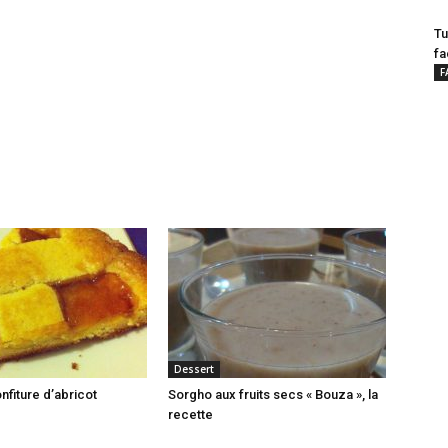
Tu
fa
F
Dessert
onfiture d’abricot
Sorgho aux fruits secs « Bouza », la
recette