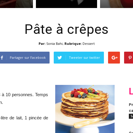
Pâte à crêpes
Par:
Sonia Bahi
,
Rubrique:
Dessert
Partager sur Facebook
Tweeter sur twitter
 8 à 10 personnes. Temps
n.
Pr
ca
S
itre de lait, 1 pincée de