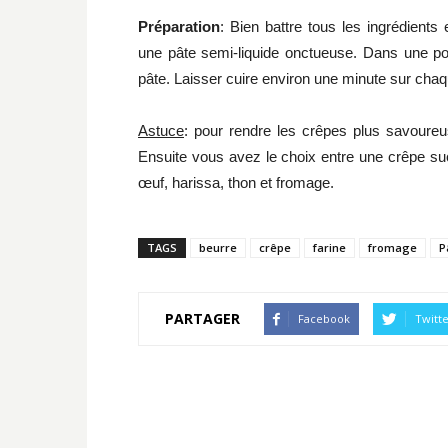
Préparation
: Bien battre tous les ingrédients
une pâte semi-liquide onctueuse. Dans une po
pâte. Laisser cuire environ une minute sur chaq
Astuce
: pour rendre les crêpes plus savoureu
Ensuite vous avez le choix entre une crêpe suc
œuf, harissa, thon et fromage.
TAGS
beurre
crêpe
farine
fromage
P
PARTAGER
Facebook
Twitt