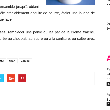
Ce
co
 ensemble jusqu’à obtenir
êle préalablement enduite de beurre, étaler une louche de
ue face.
Dé
Ev
ses, remplacer une partie du lait par de la crème fraîche.
rée au chocolat, au sucre ou à la confiture, ou salée avec
âte
thon
vanille
Pr
in
er
po
S
Fe
Sc
S