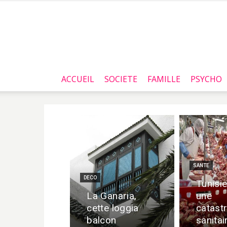
ACCUEIL
SOCIETE
FAMILLE
PSYCHO
SANTE
DECO
Tunisie
La Ganaria,
une
cette loggia
catast
balcon
sanitai