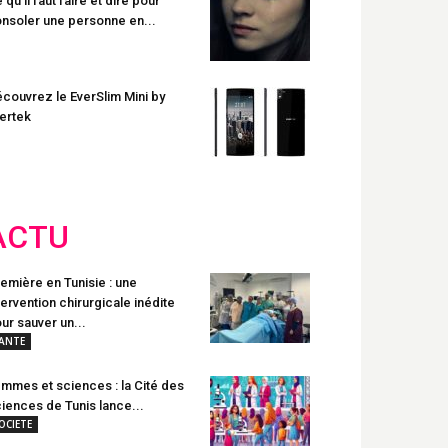
 qu’il faut faire et dire pour
nsoler une personne en...
couvrez le EverSlim Mini by
ertek
ACTU
emière en Tunisie : une
tervention chirurgicale inédite
ur sauver un...
ANTE
mmes et sciences : la Cité des
iences de Tunis lance...
OCIETE