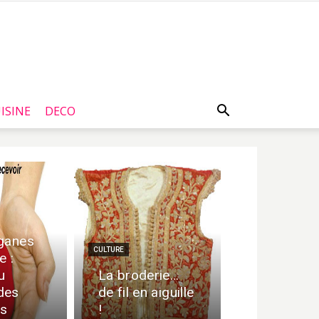
ISINE
DECO
ganes
CULTURE
e :
u
La broderie…
des
de fil en aiguille
rs
!