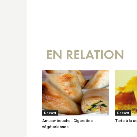
EN RELATION
Dessert
Dessert
Amuse-bouche : Cigarettes
Tarte à la c
végétariennes