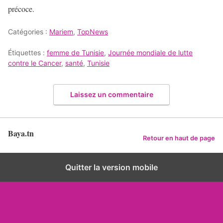
précoce.
Catégories :
Mariem
,
TopNews
Étiquettes :
femme de Tunisie
,
Journée mondiale de lutte
contre le Cancer
,
santé
,
Tunisie
Laissez un commentaire
Baya.tn
Retour en haut de page
Quitter la version mobile