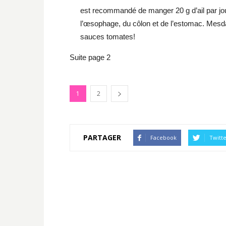
est recommandé de manger 20 g d’ail par jour
l’œsophage, du côlon et de l’estomac. Mesd
sauces tomates!
Suite page 2
1
2
PARTAGER
Facebook
Twitt