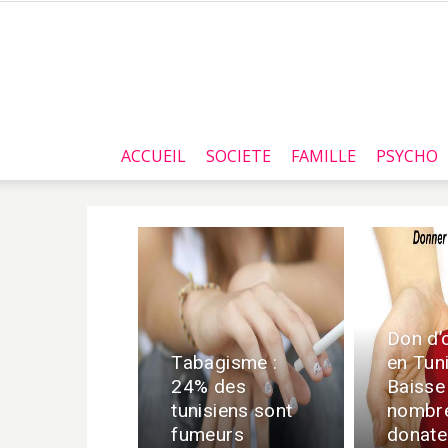
ACCUEIL
SOCIETE
FAMILLE
PSYCHO
Don d’
Tabagisme :
en Tuni
24% des
Baisse
tunisiens sont
nombr
fumeurs
donate