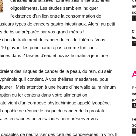
céréales aromatisées riche en sels minéraux et en
Ce
mu
oligoéléments. Les études semblent indiquer
s
l’existence d’un lien entre la consommation de
P
lusieurs types de cancers gastro-intestinaux. Alors, au petit
res de bsisa préparée par vos grand-mères !
C’
ho
e dans le traitement du cancer du col de l’utérus. Vous
C
10 g avant les principaux repas comme fortifiant.
 graines dans 2 tasses d’eau et buvez le matin à jeun une
raient des risques de cancer de la peau, du rein, du sein,
lyphénols qu’il contient. A vos théières mesdames, pour
jeuner ! Mais attention à une heure d’intervalle au minimum
Pr
in
ption du fer contenu dans votre alimentation !
po
mate vient d’un composé phytochimique appelé lycopène.
S
t capable de réduire le risque du cancer de la prostate.
tes en sauces ou en salades pour préserver vos
Fe
Sc
S
apables de neutraliser des cellules cancéreuses in vitro. Il