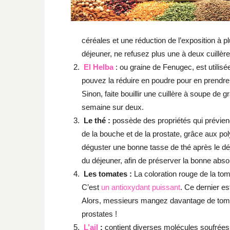
céréales et une réduction de l’exposition à p
déjeuner, ne refusez plus une à deux cuillè
El Helba
: ou graine de Fenugec, est utilisé
pouvez la réduire en poudre pour en prendre 
Sinon, faite bouillir une cuillère à soupe de
semaine sur deux.
Le thé :
possède des propriétés qui préviend
de la bouche et de la prostate, grâce aux po
déguster une bonne tasse de thé après le dé
du déjeuner, afin de préserver la bonne absor
Les tomates :
La coloration rouge de la to
C’est
un antioxydant puissant
. Ce dernier es
Alors, messieurs mangez davantage de toma
prostates !
L’ail
:
contient diverses molécules soufrées c