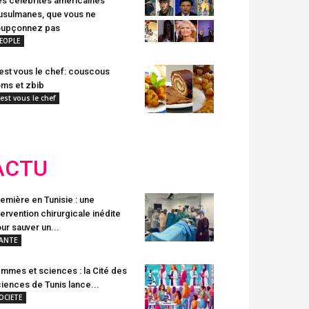
s célébrités américaines
sulmanes, que vous ne
oupçonnez pas
EOPLE
est vous le chef: couscous
ms et zbib
'est vous le chef
ACTU
emière en Tunisie : une
tervention chirurgicale inédite
ur sauver un...
ANTE
mmes et sciences : la Cité des
iences de Tunis lance...
OCIETE