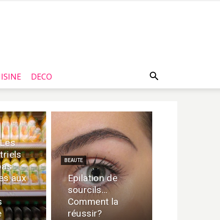
ISINE
DECO
 Les
triels
BEAUTE
pas
es aux
Epilation de
sourcils…
s
Comment la
e
réussir?