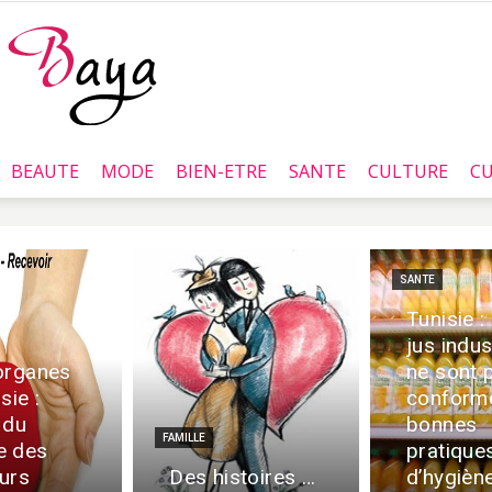
BEAUTE
MODE
BIEN-ETRE
SANTE
CULTURE
CU
Baya.tn
SANTE
Tunisie :
jus indus
organes
ne sont 
sie :
conform
 du
bonnes
FAMILLE
e des
pratique
urs
Des histoires …
d’hygièn