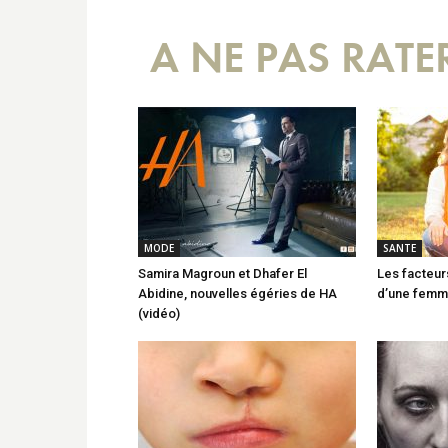
A NE PAS RATE
MODE
SANTE
Samira Magroun et Dhafer El
Les facteurs
Abidine, nouvelles égéries de HA
d’une fem
(vidéo)