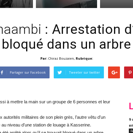
Chaambi
: Arrestation 
bloqué dans un arbre
Par:
Chiraz Bouzaien
,
Rubrique:
Partager sur Facebook
Tweeter sur twitter
ussi à mettre la main sur un groupe de 6 personnes et leur
ux autorités militaires de son plein grès, l’autre vêtu d’un
9 
é au niveau d’une station de louage à Kasserine.
en
F
 a été arrêté alors qu’il se trouvait bloqué dans un arbre.