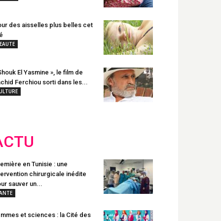
ur des aisselles plus belles cet
é
EAUTE
Shouk El Yasmine », le film de
chid Ferchiou sorti dans les...
ULTURE
ACTU
emière en Tunisie : une
tervention chirurgicale inédite
ur sauver un...
ANTE
mmes et sciences : la Cité des