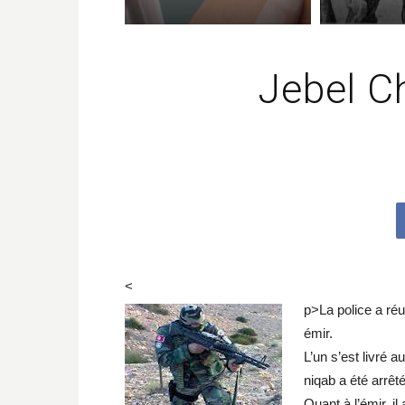
Jebel 
<
p>
La police a ré
émir.
L’un s’est livré a
niqab a été arrêt
Quant à l’émir, il