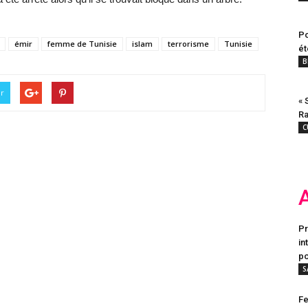
Po
émir
femme de Tunisie
islam
terrorisme
Tunisie
ét
B
er
« 
Ra
C
Pr
in
po
S
Fe