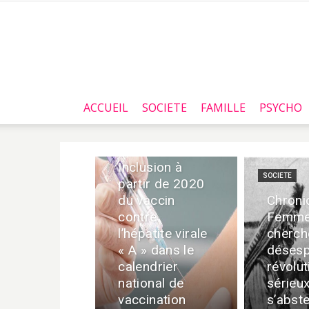
ACCUEIL
SOCIETE
FAMILLE
PSYCHO
Tunisie :
Inclusion à
SOCIETE
partir de 2020
du vaccin
Chroni
contre
Femme
l’hépatite virale
cherch
« A » dans le
déses
calendrier
révolut
national de
sérieu
vaccination
s’abste