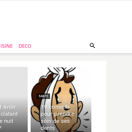
ISINE
DECO
SANTE
 avoir
19 conseils
éclatant
pour prendre
e nuit
soin de ses
?
dents