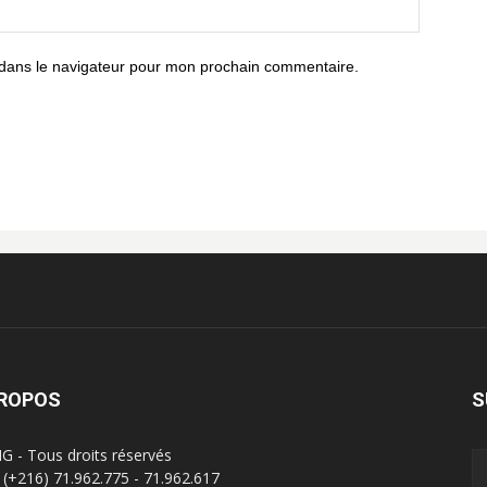
 dans le navigateur pour mon prochain commentaire.
PROPOS
S
G - Tous droits réservés
 : (+216) 71.962.775 - 71.962.617