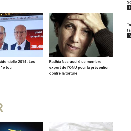
Sc
S
Tu
fa
F
identielle 2014 : Les
Radhia Nasraoui élue membre
 1e tour
expert de l’ONU pour la prévention
contre la torture
R