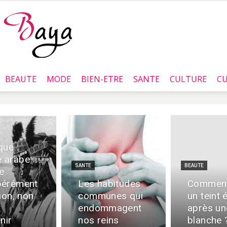
BEAUTE
MODE
BIEN-ETRE
SANTE
CULTURE
CU
Baya.tn
que :
 arabe
SANTE
BEAUTE
e
pérément
Les habitudes
Comment
ion, non
communes qui
un teint 
x
endommagent
après un
nir
nos reins
blanche 