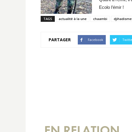
Ecolo l’émir !
TAGS
actualité à la une
chaambi
djihadisme
PARTAGER
Facebook
Twitt
EN RELATION