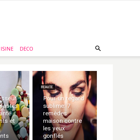
ISINE
DECO
BEAUTE
esseur
Pour un regard
éfastes
sublime: 7
santé
remèdes
nts et
maison contre
les yeux
nts
gonflés