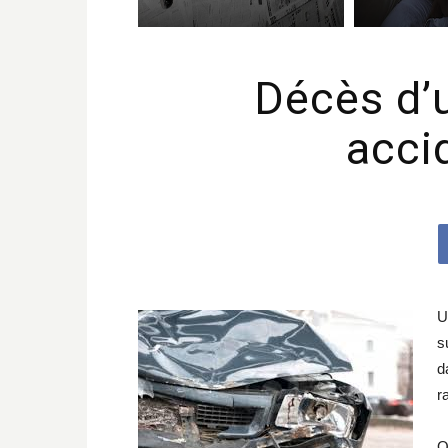
Décès d’
acci
U
s
d
r
Q