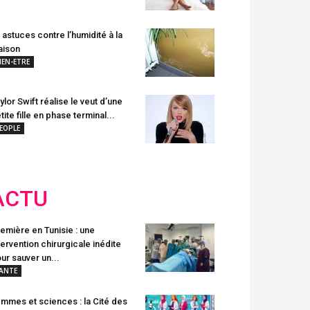
 astuces contre l’humidité à la
aison
IEN-ETRE
ylor Swift réalise le veut d’une
tite fille en phase terminal...
EOPLE
ACTU
emière en Tunisie : une
tervention chirurgicale inédite
ur sauver un...
ANTE
mmes et sciences : la Cité des