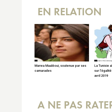
EN RELATION
Marwa Maaléoui, soutenue par ses
La Tunisie a
camarades
sur l’égalit
avril 2019
A NE PAS RATE