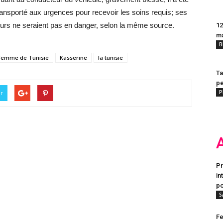
ransporté aux urgences pour recevoir les soins requis; ses
ours ne seraient pas en danger, selon la même source.
12
m
B
femme de Tunisie
Kasserine
la tunisie
Ta
pe
P
er
Pr
in
po
S
Fe