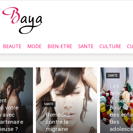
BEAUTE
MODE
BIEN-ETRE
SANTE
CULTURE
CU
Baya.tn
SANTE
Les
antidépr
nt
s sont n
SANTE
si votre
pour la 
n avec
Remèdes
des enfa
artenaire
contre la
des
ieuse ?
migraine
adolesce