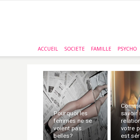
ACCUEIL
SOCIETE
FAMILLE
PSYCHO
Comme
Pourquoi les
savoir 
femmes ne se
relatio
voient pas
votre p
belles?
est sér