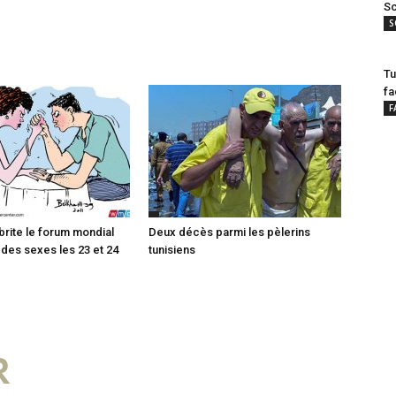
Sc
S
Tu
fa
F
brite le forum mondial
Deux décès parmi les pèlerins
é des sexes les 23 et 24
tunisiens
R