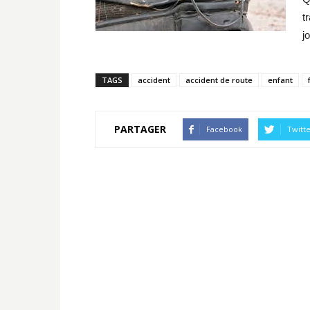
t
j
TAGS
accident
accident de route
enfant
PARTAGER
Facebook
Twitt