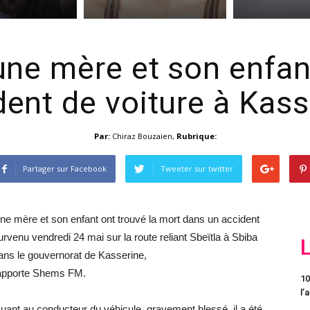
une mère et son enfan
dent de voiture à Kass
Par:
Chiraz Bouzaien
,
Rubrique:
Partager sur Facebook
Tweeter sur twitter
ne mère et son enfant ont trouvé la mort dans un accident
urvenu vendredi 24 mai sur la route reliant Sbeïtla à Sbiba
ans le gouvernorat de Kasserine,
apporte Shems FM.
10
l’
uant au conducteur du véhicule, gravement blessé, il a été