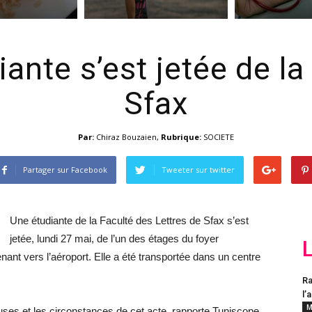
ante s’est jetée de la
Sfax
Par:
Chiraz Bouzaien
,
Rubrique:
SOCIETE
Partager sur Facebook
Tweeter sur twitter
Une étudiante de la Faculté des Lettres de Sfax s’est
jetée, lundi 27 mai, de l’un des étages du foyer
enant vers l’aéroport. Elle a été transportée dans un centre
Ra
l’
M
auses et les circonstances de cet acte, rapporte Tuniscope.