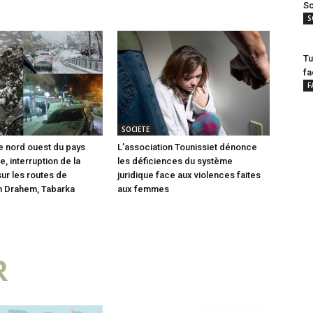
Sc
S
Tu
fa
F
SOCIETE
le nord ouest du pays
L’association Tounissiet dénonce
e, interruption de la
les déficiences du système
sur les routes de
juridique face aux violences faites
n Drahem, Tabarka
aux femmes
R