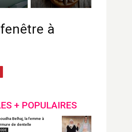
 fenêtre à
LES + POPULAIRES
oudha Belhaj, la femme à
armure de dentelle
ODE