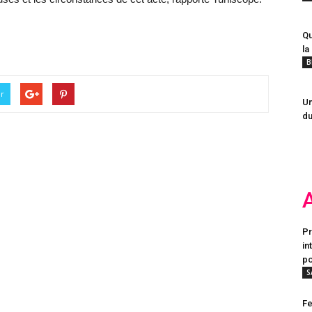
Qu
la
B
er
Un
du
Pr
in
po
S
Fe