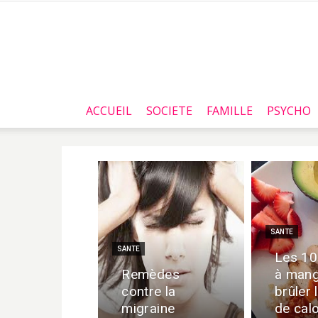
ACCUEIL
SOCIETE
FAMILLE
PSYCHO
SANTE
SANTE
Les 10
Remèdes
à mang
contre la
brûler 
migraine
de cal