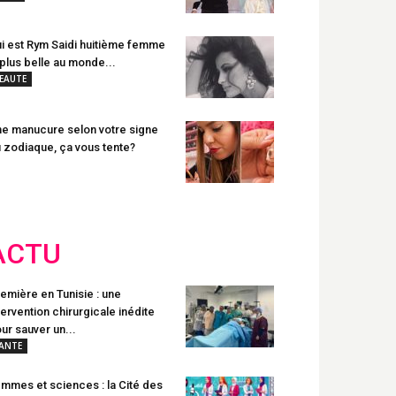
i est Rym Saidi huitième femme
 plus belle au monde...
EAUTE
e manucure selon votre signe
 zodiaque, ça vous tente?
ACTU
emière en Tunisie : une
tervention chirurgicale inédite
ur sauver un...
ANTE
mmes et sciences : la Cité des