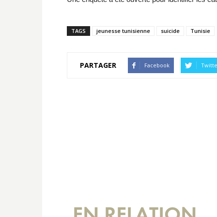
TAGS
jeunesse tunisienne
suicide
Tunisie
PARTAGER
Facebook
Twitt
EN RELATION