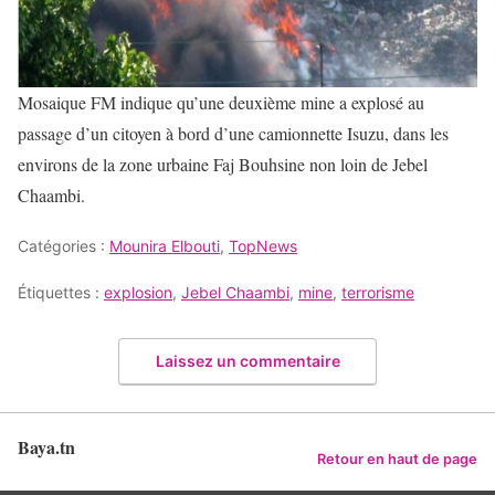
Mosaique FM indique qu’une deuxième mine a explosé au
passage d’un citoyen à bord d’une camionnette Isuzu, dans les
environs de la zone urbaine Faj Bouhsine non loin de Jebel
Chaambi.
Catégories :
Mounira Elbouti
,
TopNews
Étiquettes :
explosion
,
Jebel Chaambi
,
mine
,
terrorisme
Laissez un commentaire
Baya.tn
Retour en haut de page