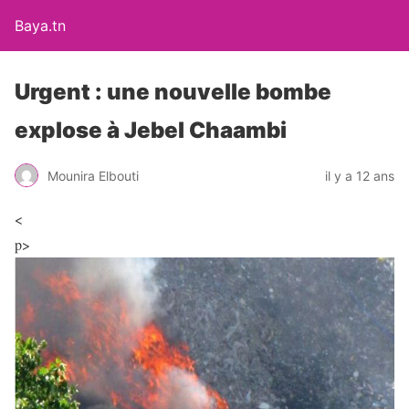
Baya.tn
Urgent : une nouvelle bombe
explose à Jebel Chaambi
Mounira Elbouti
il y a 12 ans
<
p>