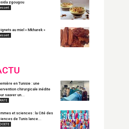
sida zgougou
essert
ignets au miel « Mkharek »
essert
ACTU
emière en Tunisie : une
tervention chirurgicale inédite
ur sauver un...
ANTE
mmes et sciences : la Cité des
iences de Tunis lance...
OCIETE