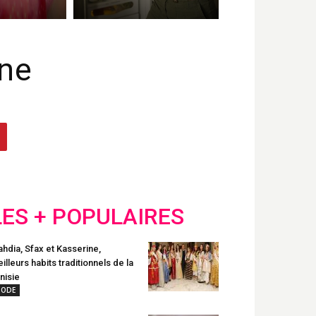
ine
LES + POPULAIRES
hdia, Sfax et Kasserine,
illeurs habits traditionnels de la
nisie
ODE