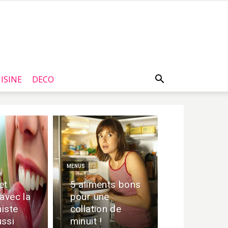
ISINE
DECO
MENUS
et
5 aliments bons
avec la
pour une
niste
collation de
ssi
minuit !