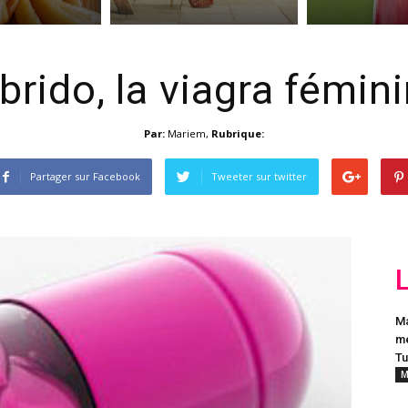
brido, la viagra fémin
Par:
Mariem
,
Rubrique:
Partager sur Facebook
Tweeter sur twitter
Ma
me
Tu
M