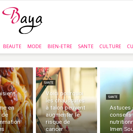
BEAUTE
MODE
BIEN-ETRE
SANTE
CULTURE
CU
Baya.tn
SANTE
nisiens
Voici pourquoi
SANTE
s
les chaussures
me en
à talon peuvent
Astuces 
 de
augmenter le
conseils 
mmation
risque de
nutrition
es
cancer
Imen Sou