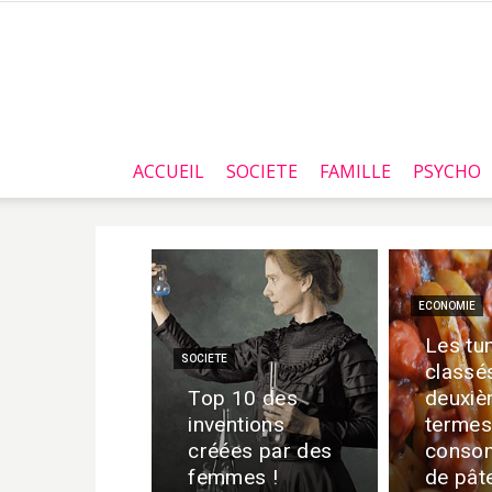
ACCUEIL
SOCIETE
FAMILLE
PSYCHO
ECONOMIE
Les tu
SOCIETE
classé
Top 10 des
deuxiè
inventions
termes
créées par des
conso
femmes !
de pât