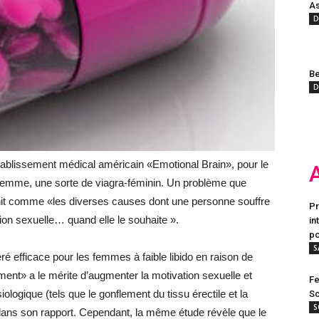
As
D
Be
D
’établissement médical américain «Emotional Brain», pour le
a femme, une sorte de viagra-féminin. Un problème que
init comme «les diverses causes dont une personne souffre
Pr
tion sexuelle… quand elle le souhaite ».
in
po
S
é efficace pour les femmes à faible libido en raison de
ment» a le mérite d’augmenter la motivation sexuelle et
Fe
iologique (tels que le gonflement du tissu érectile et la
Sc
S
n dans son rapport. Cependant, la même étude révèle que le