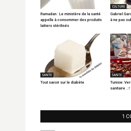
CULTURE
Ramadan : Le ministère de la santé
Gabriel Ga
appelle à consommer des produits
à ne pas oub
laitiers stérilisés
SANTE
SANTE
Tout savoir sur le diabète
Tunisie: Ve
sanitaire …!
1 