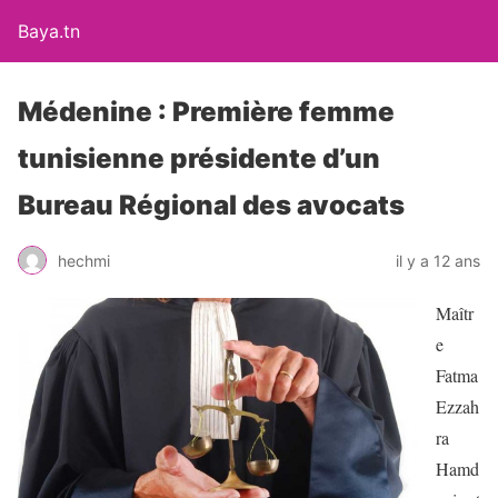
Baya.tn
Médenine : Première femme
tunisienne présidente d’un
Bureau Régional des avocats
hechmi
il y a 12 ans
Maîtr
e
Fatma
Ezzah
ra
Hamd