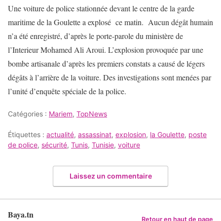
Une voiture de police stationnée devant le centre de la garde
maritime de la Goulette a explosé ce matin. Aucun dégât humain
n’a été enregistré, d’après le porte-parole du ministère de
l’Interieur Mohamed Ali Aroui. L’explosion provoquée par une
bombe artisanale d’après les premiers constats a causé de légers
dégâts à l’arrière de la voiture. Des investigations sont menées par
l’unité d’enquête spéciale de la police.
Catégories :
Mariem
,
TopNews
Étiquettes :
actualité
,
assassinat
,
explosion
,
la Goulette
,
poste
de police
,
sécurité
,
Tunis
,
Tunisie
,
voiture
Laissez un commentaire
Baya.tn
Retour en haut de page