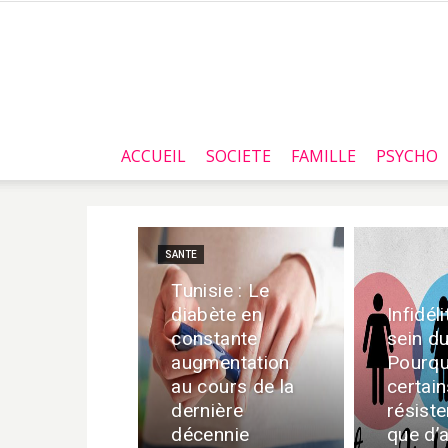
ACCUEIL
SOCIETE
FAMILLE
PSYCHO
SANTE
Tunisie : Le
diabète en
Infidél
constante
sein du
augmentation
Pourqu
au cours de la
certai
dernière
résist
décennie
que d’a