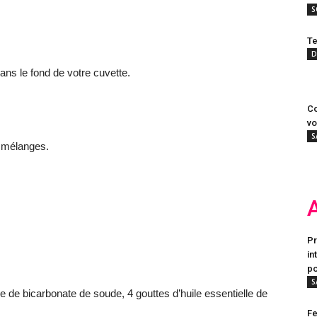
S
Te
D
ns le fond de votre cuvette.
Co
vo
S
x mélanges.
Pr
in
po
S
re de bicarbonate de soude, 4 gouttes d’huile essentielle de
Fe