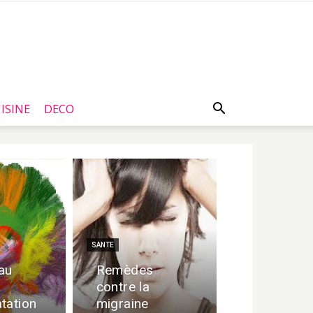
ISINE
DECO
SANTE
au
Remèdes
contre la
tation
migraine