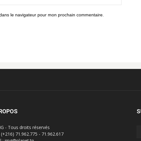
 dans le navigateur pour mon prochain commentaire.
PROPOS
S
G - Tous droits réservés
 : (+216) 71.962.775 - 71.962.617
l : img@planet.tn