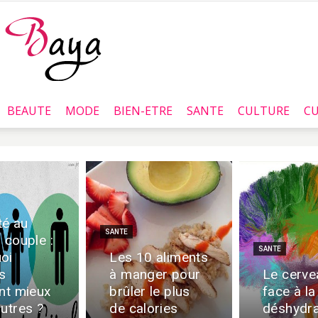
BEAUTE
MODE
BIEN-ETRE
SANTE
CULTURE
CU
Baya.tn
ité au
SANTE
 couple :
SANTE
oi
Les 10 aliments
ns
à manger pour
Le cerve
ent mieux
brûler le plus
face à la
utres ?
de calories
déshydra