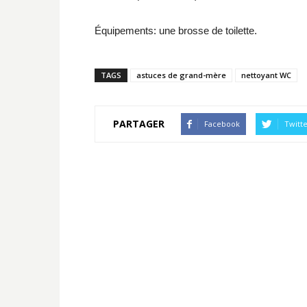
Équipements: une brosse de toilette.
TAGS
astuces de grand-mère
nettoyant WC
PARTAGER
Facebook
Twitt