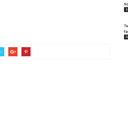
Sc
S
Tu
fa
F
er