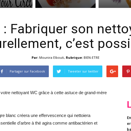
s
: Fabriquer son nett
rellement, c’est possi
Par:
Mounira Elbouti
,
Rubrique:
BIEN-ETRE
Partager sur Facebook
Tweeter sur twitter
otre nettoyant WC grâce à cette astuce de grand-mère
re blanc créera une effervescence qui nettoiera
En
ssentielle d’arbre à thé agira comme antibactérien et
er
ba