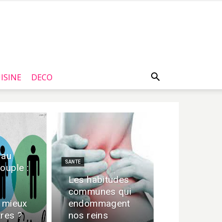
ISINE
DECO
 au
SANTE
ouple :
i
Les habitudes
communes qui
t mieux
endommagent
tres ?
nos reins