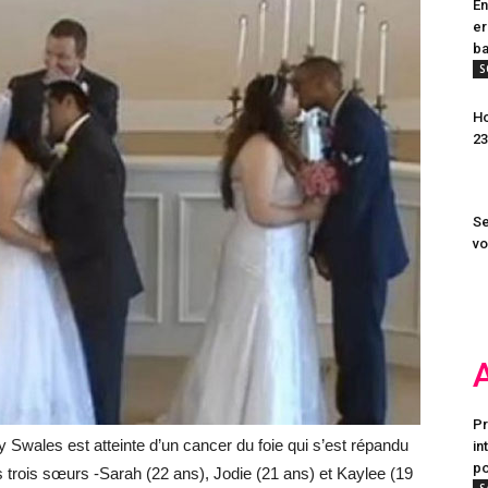
En
er
ba
S
Ho
23
Se
vo
Pr
Swales est atteinte d’un cancer du foie qui s’est répandu
in
po
s trois sœurs -Sarah (22 ans), Jodie (21 ans) et Kaylee (19
S