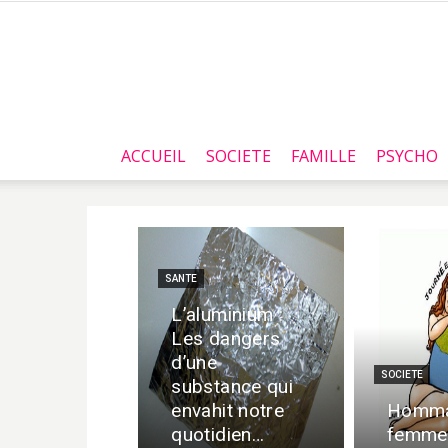
ACCUEIL
SOCIETE
FAMILLE
PSYCHO
SANTE
L’aluminium :
Les dangers
d’une
SOCIETE
substance qui
envahit notre
Homma
quotidien…
femme