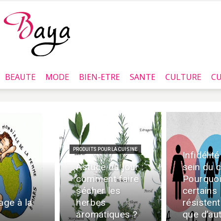
BEAUTE
MODE
BIEN-ETRE
SANTE
CULTURE
CU
Baya.tn
PRODUITS POUR LA CUISINE
Infidélité
Astuce du jour :
sein du c
comment faire
Pourquo
sécher les
certains
ge à la
herbes
résisten
aromatiques ?
que d’au