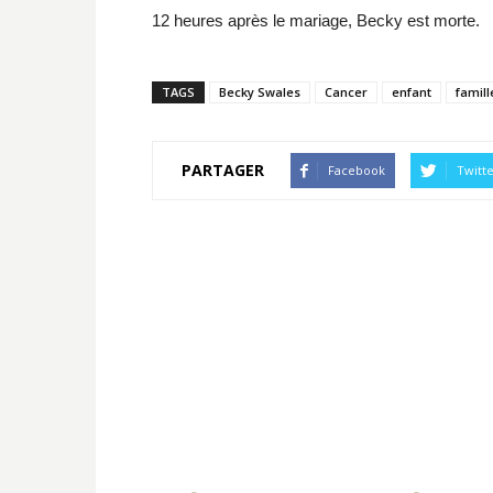
12 heures après le mariage, Becky est morte.
TAGS
Becky Swales
Cancer
enfant
famill
PARTAGER
Facebook
Twitt