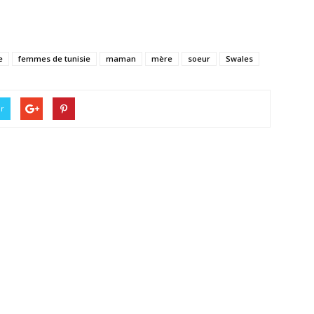
e
femmes de tunisie
maman
mère
soeur
Swales
er