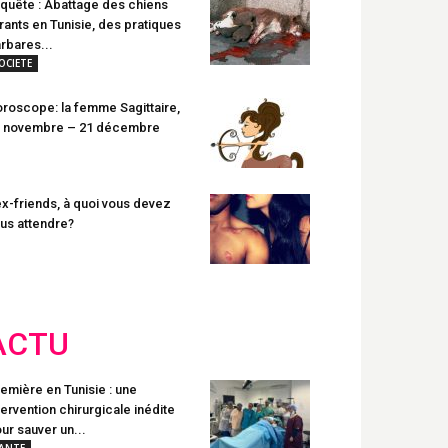
quête : Abattage des chiens
rants en Tunisie, des pratiques
rbares...
OCIETE
roscope: la femme Sagittaire,
 novembre – 21 décembre
x-friends, à quoi vous devez
us attendre?
ACTU
emière en Tunisie : une
tervention chirurgicale inédite
ur sauver un...
ANTE