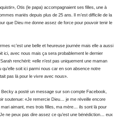
inquistir», Otis (le papa) accompagnaient ses filles, une à
mes mariés depuis plus de 25 ans. Il m’est difficile de la
ie pour que Dieu me donne assez de force pour pouvoir tenir le
rmes «c’est une belle et heureuse journée mais elle a aussi
 ici, avec nous mais ça sera probablement le dernier
 Sarah renchérit: «elle n’est pas uniquement une maman
qu’elle soit ici parmi nous car en son absence notre
ait pas là pour le vivre avec nous».
age, Becky a posté un message sur son compte Facebook,
oir soutenue: «Je remercie Dieu… je me réveille encore
 mari aimant, mes trois filles, ma mère… ils sont là pour
Je ne peux pas dire assez ce qu’est une bénédiction… eux