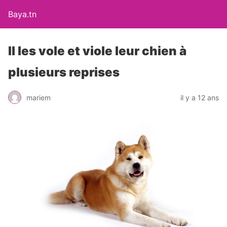
Baya.tn
Il les vole et viole leur chien à
plusieurs reprises
mariem
il y a 12 ans