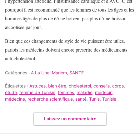
l’hypertension artérielle, l’insuffisance cardiaque et d’AVC. C’est
pourquoi il est recommandé que les femmes de tous les âges et les
hommes âgés de plus de 65 ne boivent pas plus d’une boisson
alcoolisée par jour.
Bien que ces changements de style de vie puissent être utiles,
parfois les médecins doivent encore prescrire des médicaments
anti-cholestérol.
Catégories :
A La Une
,
Mariem
,
SANTE
Étiquettes :
Astuces
,
bien être
,
cholestérol
,
conseils
,
corps
,
étude
,
femme de Tunisie
,
femmes
,
maladie
,
médecin
,
médecine
,
recherche scientifique
,
santé
,
Tunis
,
Tunisie
Laissez un commentaire