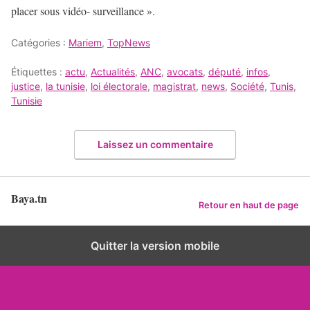
placer sous vidéo- surveillance ».
Catégories :
Mariem
,
TopNews
Étiquettes :
actu
,
Actualités
,
ANC
,
avocats
,
député
,
infos
,
justice
,
la tunisie
,
loi électorale
,
magistrat
,
news
,
Société
,
Tunis
,
Tunisie
Laissez un commentaire
Baya.tn
Retour en haut de page
Quitter la version mobile