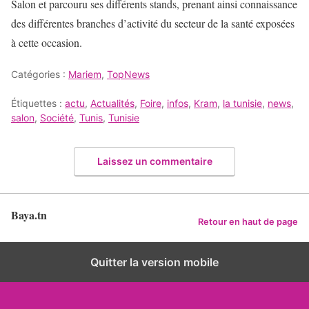
Salon et parcouru ses différents stands, prenant ainsi connaissance
des différentes branches d’activité du secteur de la santé exposées
à cette occasion.
Catégories :
Mariem
,
TopNews
Étiquettes :
actu
,
Actualités
,
Foire
,
infos
,
Kram
,
la tunisie
,
news
,
salon
,
Société
,
Tunis
,
Tunisie
Laissez un commentaire
Baya.tn
Retour en haut de page
Quitter la version mobile