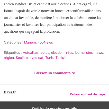
ancien syndicaliste et candidat aux élections. A cet égard, il a
formé l’espoir de voir le nouveau bureau exécutif travailler dans
un climat favorable, de manière à renforcer la cohésion entre les
journalistes et favoriser leur participation au traitement des
questions qui engagent la profession.
Catégories :
Mariem
,
TopNews
Étiquettes :
Actualités
,
actus
,
élection
,
infos
,
journalistes
,
news
,
région
,
Société
,
syndicat
,
Tunis
,
Tunisie
Laissez un commentaire
Baya.tn
Retour en haut de page
Quitter la version mobile