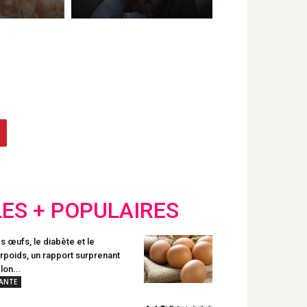
LES + POPULAIRES
s œufs, le diabète et le
rpoids, un rapport surprenant
lon...
ANTE