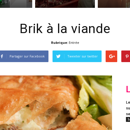
Brik à la viande
Rubrique:
Entrée
Partager sur Facebook
Tweeter sur twitter
Le
su
se
S