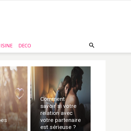
ISINE
DECO
Comment
savoir si votre
relation avec
pes
votre partenaire
est sérieuse ?