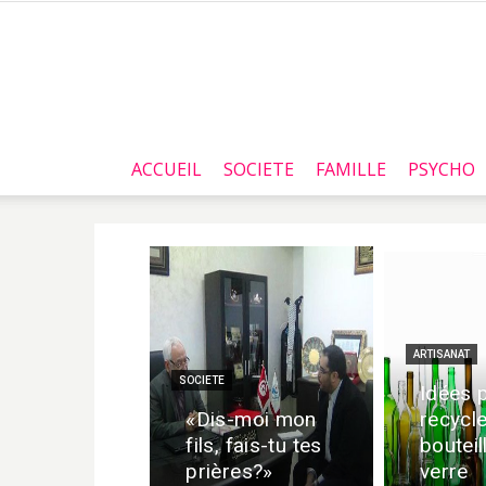
ACCUEIL
SOCIETE
FAMILLE
PSYCHO
ARTISANAT
SOCIETE
Idées 
«Dis-moi mon
recycle
fils, fais-tu tes
bouteil
prières?»
verre