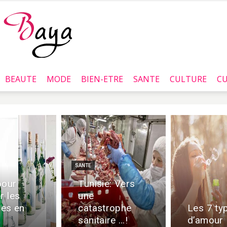
BEAUTE
MODE
BIEN-ETRE
SANTE
CULTURE
CU
Baya.tn
SANTE
pour
Tunisie: Vers
r les
une
les en
catastrophe
Les 7 ty
sanitaire …!
d’amour