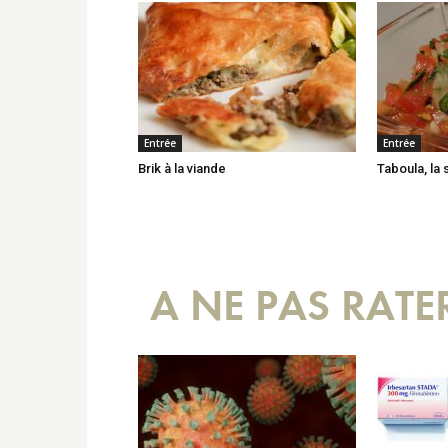
Entrée
Entrée
Brik à la viande
Taboula, la 
A NE PAS RATE