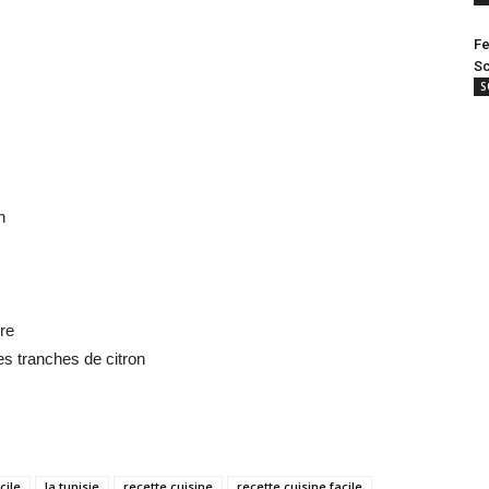
Fe
Sc
S
n
ure
es tranches de citron
cile
la tunisie
recette cuisine
recette cuisine facile