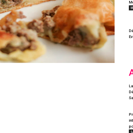
Mo
M
Dé
Ev
La
Dé
Sa
Pr
in
po
S