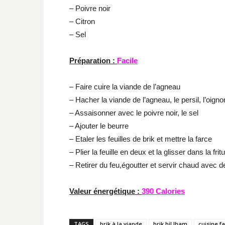
– Poivre noir
– Citron
– Sel
Préparation :
Facile
– Faire cuire la viande de l’agneau
– Hacher la viande de l’agneau, le persil, l’oigno
– Assaisonner avec le poivre noir, le sel
– Ajouter le beurre
– Etaler les feuilles de brik et mettre la farce
– Plier la feuille en deux et la glisser dans la frit
– Retirer du feu,égoutter et servir chaud avec d
Valeur énergétique :
390 Calories
TAGS
brik à la viande
brik bil lham
cuisine fa