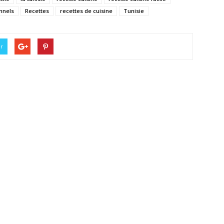
onnels
Recettes
recettes de cuisine
Tunisie
er