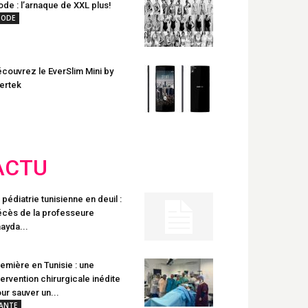
de : l’arnaque de XXL plus!
ODE
couvrez le EverSlim Mini by
ertek
ACTU
 pédiatrie tunisienne en deuil :
cès de la professeure
ayda...
emière en Tunisie : une
tervention chirurgicale inédite
ur sauver un...
ANTE