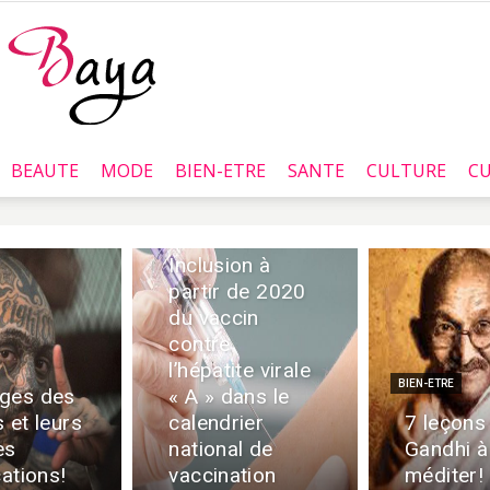
BEAUTE
MODE
BIEN-ETRE
SANTE
CULTURE
CU
Baya.tn
Tunisie :
Inclusion à
partir de 2020
du vaccin
contre
l’hépatite virale
BIEN-ETRE
ges des
« A » dans le
 et leurs
calendrier
7 leçons
es
national de
Gandhi à
cations!
vaccination
méditer!