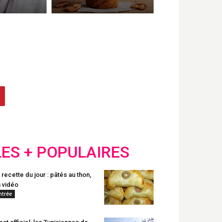
LES + POPULAIRES
 recette du jour : pâtés au thon,
 vidéo
ntrée