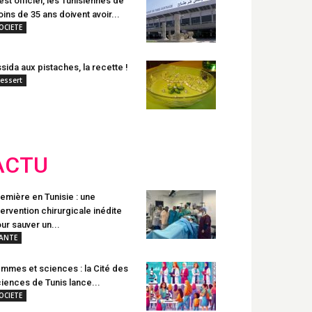
est officiel, les Tunisiennes de
ins de 35 ans doivent avoir...
OCIETE
sida aux pistaches, la recette !
essert
ACTU
emière en Tunisie : une
tervention chirurgicale inédite
ur sauver un...
ANTE
mmes et sciences : la Cité des
iences de Tunis lance...
OCIETE