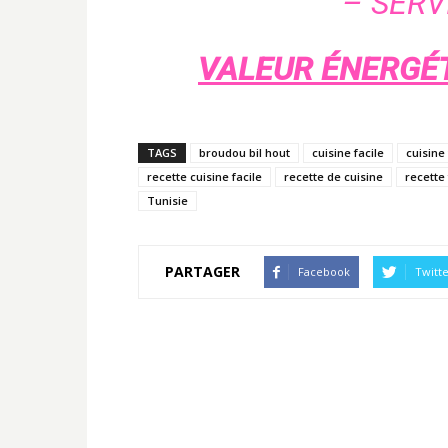
– SERV
VALEUR ÉNERGÉT
TAGS
broudou bil hout
cuisine facile
cuisine
recette cuisine facile
recette de cuisine
recette 
Tunisie
PARTAGER
Facebook
Twitt