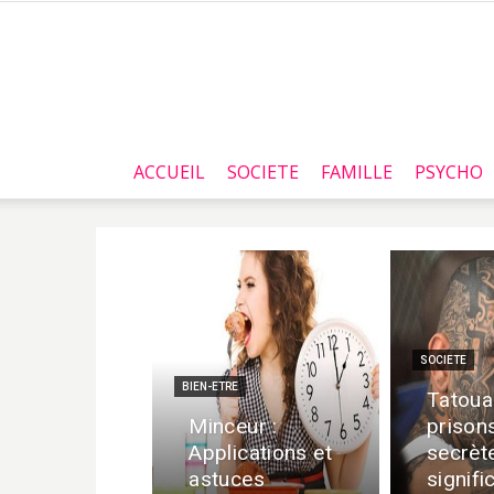
ACCUEIL
SOCIETE
FAMILLE
PSYCHO
SOCIETE
BIEN-ETRE
Tatoua
Minceur :
prisons
Applications et
secrèt
astuces
signifi