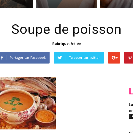
Soupe de poisson
Rubrique:
Entrée
Partager sur Facebook
Tweeter sur twitter
La
en
E