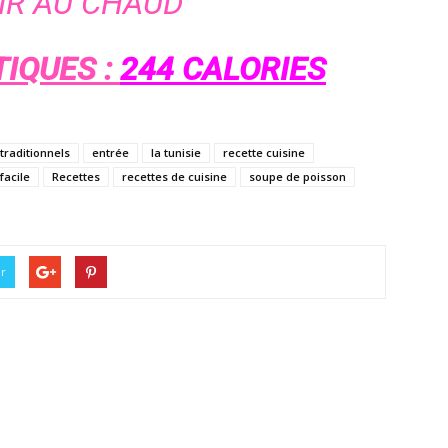
IR AU CHAUD
IQUES :
244 CALORIES
 traditionnels
entrée
la tunisie
recette cuisine
facile
Recettes
recettes de cuisine
soupe de poisson
er