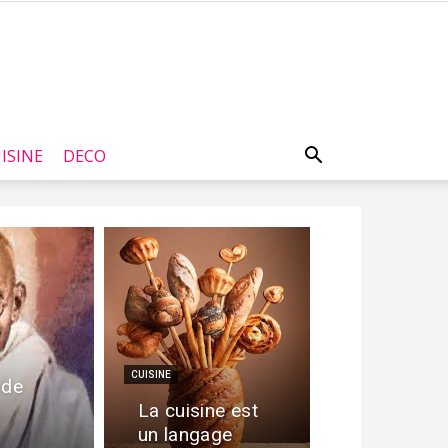
ISINE
DECO
CUISINE
 de
La cuisine est
un langage