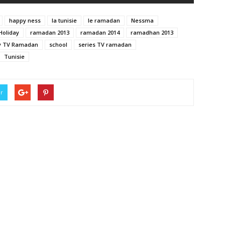
happy ness
la tunisie
le ramadan
Nessma
Holiday
ramadan 2013
ramadan 2014
ramadhan 2013
y TV Ramadan
school
series TV ramadan
Tunisie
er