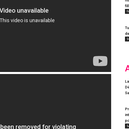
Il
fil
F
Tu
de
S
La
Dé
Sa
Pr
in
po
S