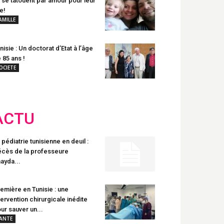
s se tatouent par amour pour leur
le!
AMILLE
nisie : Un doctorat d’Etat à l’âge
 85 ans !
OCIETE
ACTU
 pédiatrie tunisienne en deuil :
cès de la professeure
ayda...
emière en Tunisie : une
tervention chirurgicale inédite
ur sauver un...
ANTE