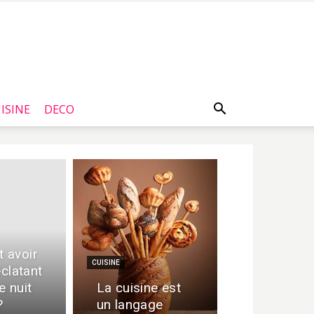
ISINE
DECO
 avoir
CUISINE
éclatant
e nuit
La cuisine est
?
un langage