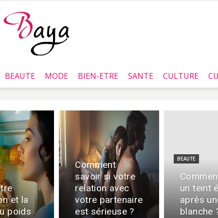
BEAUTE
MODE
BIEN-ETRE
SANTE
CULTURE
CU
Baya.tn
BEAUTE
Comment
savoir si votre
Comment
tre
relation avec
un teint 
on et la
votre partenaire
après un
du poids
est sérieuse ?
blanche 