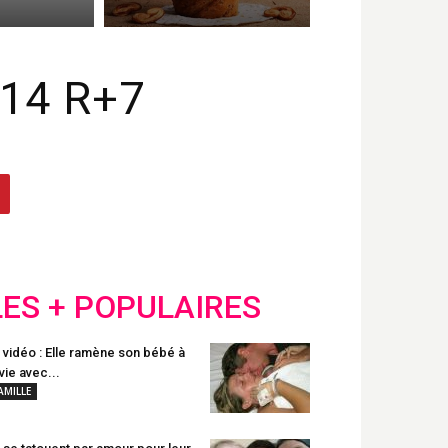
014 R+7
LES + POPULAIRES
 vidéo : Elle ramène son bébé à
 vie avec...
AMILLE