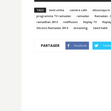
TAGS
bent omha
caméra café
ettounsiya tv
programme TV ramadan
ramadan
Ramadan - 
ramadhan 2014
rediffusion
Replay TV
Repla
Sitcoms Ramadan 2014
streaming
tala3 habit
PARTAGER
Facebook
Twitt