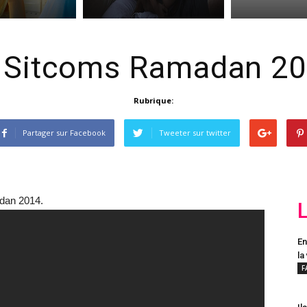
 Sitcoms Ramadan 2
Rubrique:
Partager sur Facebook
Tweeter sur twitter
dan 2014.
En
la
F