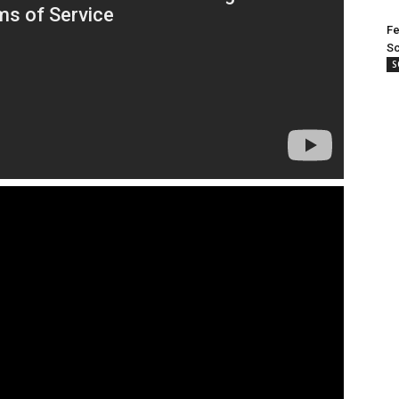
Fe
Sc
S