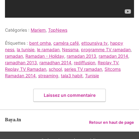
Catégories :
Mariem
,
TopNews
Étiquettes :
bent omha
,
caméra café
,
ettounsiya tv
,
happy
ness
,
la tunisie
,
le ramadan
,
Nessma
,
programme TV ramadan
,
ramadan
,
Ramadan - Holiday
,
ramadan 2013
,
ramadan 2014
,
ramadhan 2013
,
ramadhan 2014
,
rediffusion
,
Replay TV
,
Replay TV Ramadan
,
school
,
series TV ramadan
,
Sitcoms
Ramadan 2014
,
streaming
,
tala3 habit
,
Tunisie
Laissez un commentaire
Baya.tn
Retour en haut de page