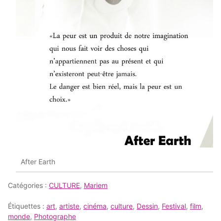
After Earth
Catégories :
CULTURE
,
Mariem
Étiquettes :
art
,
artiste
,
cinéma
,
culture
,
Dessin
,
Festival
,
film
,
monde
,
Photographe