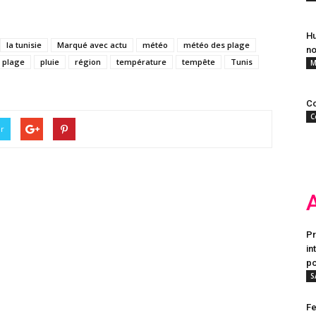
Hu
la tunisie
Marqué avec actu
météo
météo des plage
no
plage
pluie
région
température
tempête
Tunis
M
Co
C
er
Pr
in
po
S
Fe