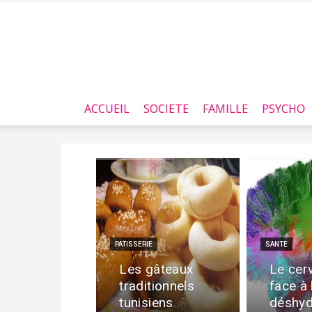
ACCUEIL
SOCIETE
FAMILLE
PSYCHO
PATISSERIE
SANTE
Les gâteaux
Le cer
traditionnels
face à 
tunisiens
déshyd