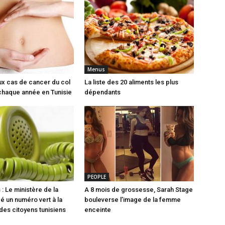
Menus
x cas de cancer du col
La liste des 20 aliments les plus
 chaque année en Tunisie
dépendants
PEOPLE
: Le ministère de la
A 8 mois de grossesse, Sarah Stage
é un numéro vert à la
bouleverse l’image de la femme
 des citoyens tunisiens
enceinte