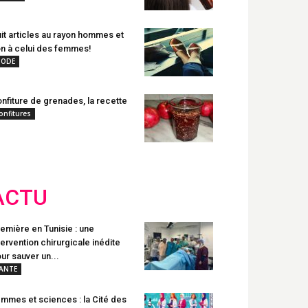
it articles au rayon hommes et
n à celui des femmes!
ODE
nfiture de grenades, la recette
onfitures
ACTU
emière en Tunisie : une
tervention chirurgicale inédite
ur sauver un...
ANTE
mmes et sciences : la Cité des