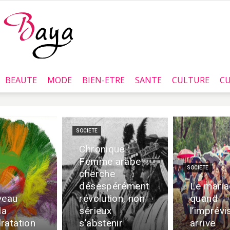
BEAUTE
MODE
BIEN-ETRE
SANTE
CULTURE
CU
Baya.tn
SOCIETE
Chronique :
Femme arabe
SOCIETE
cherche
désespérément
Le mari
veau
révolution, non
quand
la
sérieux
l’imprévi
ratation
s’abstenir
arrive