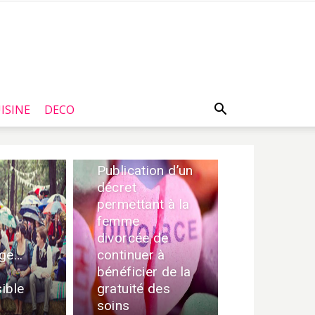
ISINE
DECO
FAMILLE
Tunisie :
Publication d’un
décret
permettant à la
femme
divorcée de
age…
continuer à
bénéficier de la
sible
gratuité des
soins