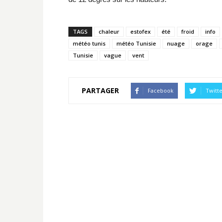
TAGS
chaleur
estofex
été
froid
info
météo tunis
météo Tunisie
nuage
orage
Tunisie
vague
vent
PARTAGER
Facebook
Twitt