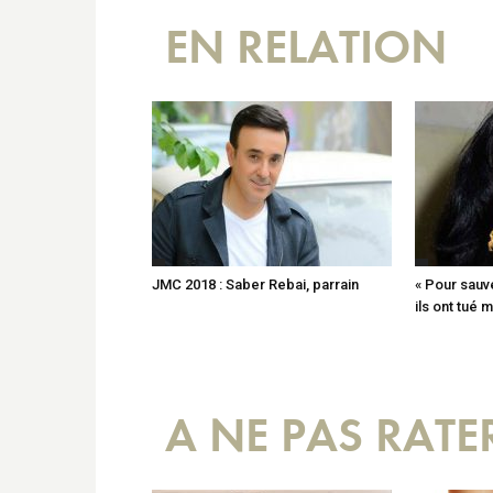
EN RELATION
JMC 2018 : Saber Rebai, parrain
« Pour sauv
ils ont tué ma
A NE PAS RATE