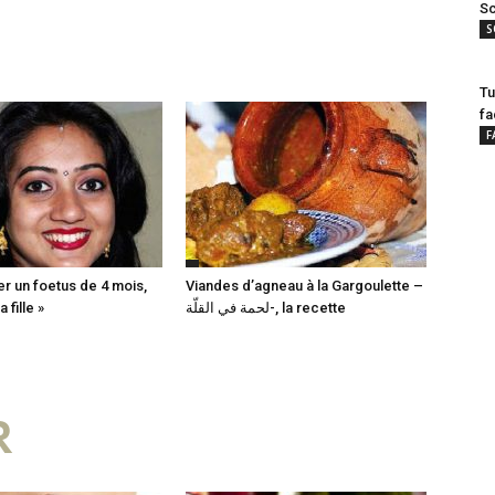
Sc
S
Tu
fa
F
er un foetus de 4 mois,
Viandes d’agneau à la Gargoulette –
 fille »
لحمة في القلّة-, la recette
R