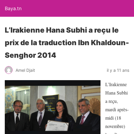
Baya.tn
L’Irakienne Hana Subhi a reçu le
prix de la traduction Ibn Khaldoun-
Senghor 2014
Amel Djait
il y a 11 ans
L’Irakienne
Hana Subhi
a reçu,
mardi après-
midi (18
novembre)