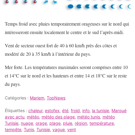
Temps froid avec pluies temporairement orageuses sur le nord qui
intéresseront ensuite localement le centre et le sud l’après-midi.
Vent de secteur ouest fort de 40 à 60 km/h près des côtes et
modéré de 20 à 35 km/h à l’intérieur du pays.
Mer forte. Les températures maximales seront comprises entre 10
et 14°C sur le nord et les hauteurs et entre 14 et 18°C sur le reste
du pays.
Catégories :
Mariem
,
TopNews
Étiquettes :
chaleur
,
estofex
,
été
,
froid
,
info
,
la tunisie
,
Marqué
avec actu
,
météo
,
météo des plage
,
météo tunis
,
météo
Tunisie
,
nuage
,
orage
,
plage
,
pluie
,
région
,
température
,
tempête
,
Tunis
,
Tunisie
,
vague
,
vent