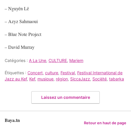
– Nguyên Lê
– Azyz Sahmaoui
– Blue Note Project
– David Murray
Catégories :
A La Une
,
CULTURE
,
Mariem
Étiquettes :
Concert
,
culture
,
Festival
,
Festival International de
Jazz au Kef
,
Kef
,
musique
,
région
,
SiccaJazz
,
Société
,
tabarka
Laissez un commentaire
Baya.tn
Retour en haut de page