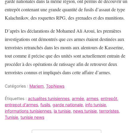
garde nationales dans la même région, ont permis de découvrir un
entrepôt contenant une grande quantité de fusils d’assaut de type
Kalachnikov, des roquettes RPG, des grenades et des munitions.
D’après les déclarations de Mohamed Ali Aroui, les premières
investigations ont démontrés que ces armes étaient destinées aux
terroristes retranchés dans les monts aux alentours de Kasserine,
tout comme il précise que des unités sont actuellement entrain de
procéder à des opérations de ratissage afin de retrouver deux
terroristes connus et impliqués dans cette affaire d’armes.
Catégories :
Mariem
,
TopNews
Étiquettes :
actualites tunisiennes
,
armée
,
armes
,
entrepôt
,
entrepot d'armes
,
fusils
,
garde nationale
,
info tunisie
,
informations tunisiennes
,
la tunisie
,
news tunisie
,
terroristes
,
Tunisie
,
tunisie news