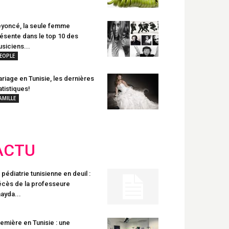
yoncé, la seule femme
ésente dans le top 10 des
siciens...
EOPLE
riage en Tunisie, les dernières
atistiques!
AMILLE
ACTU
 pédiatrie tunisienne en deuil :
cès de la professeure
ayda...
emière en Tunisie : une