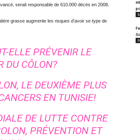
in
avancé, serait responsable de 610.000 décès en 2008.
po
S
ière grasse augmente les risques d’avoir se type de
Fe
Sc
S
UT-ELLE PRÉVENIR LE
R DU CÔLON?
LON, LE DEUXIÈME PLUS
CANCERS EN TUNISIE!
IALE DE LUTTE CONTRE
COLON, PRÉVENTION ET