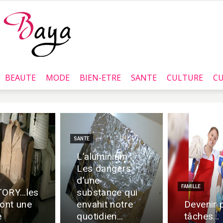
BEAUTE
MODE
BIEN-ETRE
SANTE
CULTURE
CU
Baya.tn
SANTE
L’aluminium :
Les dangers
d’une
FAMILLE
TORY…les
substance qui
 ont une
envahit notre
Devenir 
e
quotidien…
tâches…