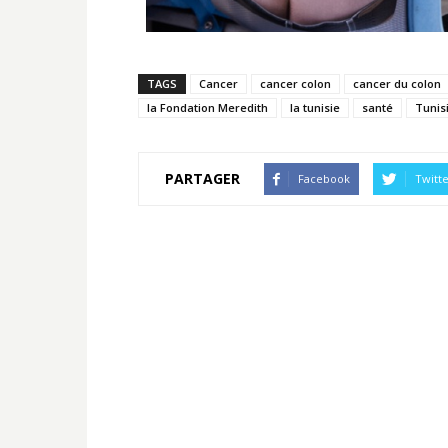
TAGS
Cancer
cancer colon
cancer du colon
la Fondation Meredith
la tunisie
santé
Tunis
PARTAGER
Facebook
Twitt