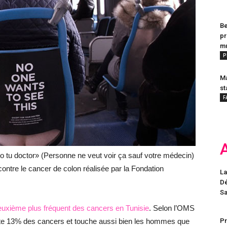
Be
pr
mu
P
Ma
st
F
o tu doctor» (Personne ne veut voir ça sauf votre médecin)
contre le cancer de colon réalisée par la Fondation
La
Dé
Sa
euxième plus fréquent des cancers en Tunisie
. Selon l’OMS
ente 13% des cancers et touche aussi bien les hommes que
Pr