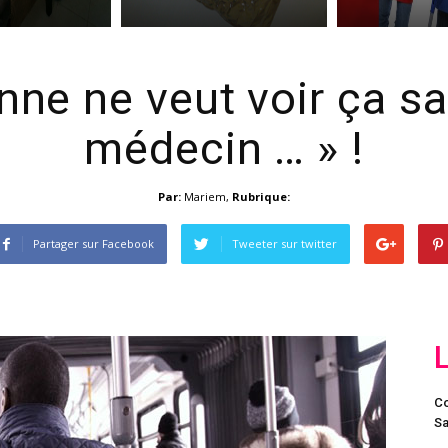
nne ne veut voir ça sa
médecin … » !
Par:
Mariem
,
Rubrique:
Partager sur Facebook
Tweeter sur twitter
Co
Sa