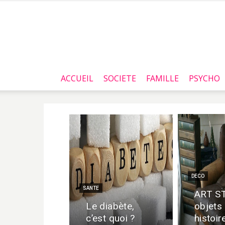
ACCUEIL
SOCIETE
FAMILLE
PSYCHO
DECO
SANTE
ART S
Le diabète,
objets
c’est quoi ?
histoir