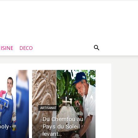
ISINE
DECO
ARTISANAT
Du Chemtou au
poly-
Pays du Soleil
levant…