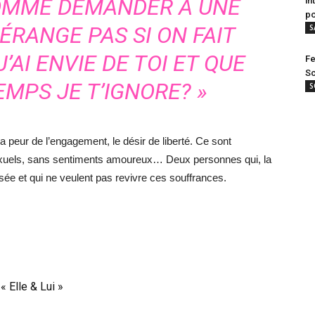
HOMME DEMANDER À UNE
in
po
ÉRANGE PAS SI ON FAIT
S
’AI ENVIE DE TOI ET QUE
Fe
Sc
EMPS JE T’IGNORE? »
S
 la peur de l’engagement, le désir de liberté. Ce sont
exuels, sans sentiments amoureux… Deux personnes qui, la
ssée et qui ne veulent pas revivre ces souffrances.
« Elle & Lui »