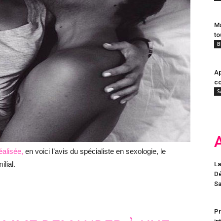
Ma
to
B
Ap
co
S
éalisée,
en voici l’avis du spécialiste en sexologie, le
lial.
La
Dé
Sa
Pr