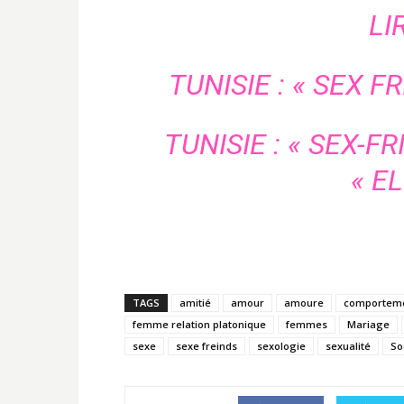
LI
TUNISIE : « SEX F
TUNISIE : « SEX-
« EL
TAGS
amitié
amour
amoure
comportem
femme relation platonique
femmes
Mariage
sexe
sexe freinds
sexologie
sexualité
So