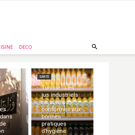
ISINE
DECO
SANTE
Tunisie : Les
jus industriels
ne sont pas
des
conformes aux
dans
bonnes
 de
pratiques
on
d’hygiène