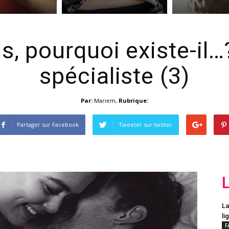
s, pourquoi existe-il…
spécialiste (3)
Par:
Mariem
,
Rubrique:
Partager sur Facebook
Tweeter sur twitter
La
li
F