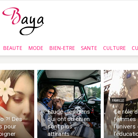
BEAUTE
MODE
BIEN-ETRE
SANTE
CULTURE
CU
Baya.tn
FAMILLE
Etude : les gens
Le rôle 
o ?! Des
qui ont un chien
femmes 
s pour
sont plus
l’univers
oigner
attirants
l’éducati