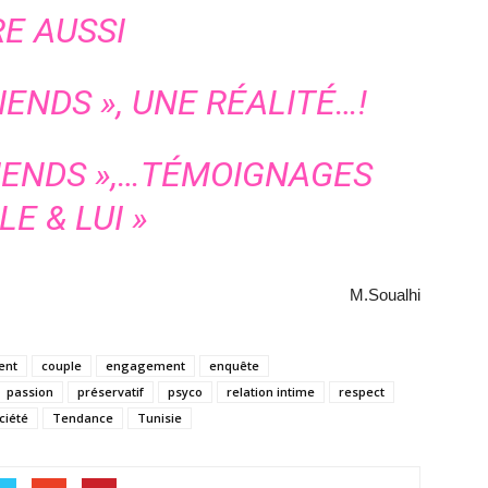
RE AUSSI
RIENDS », UNE RÉALITÉ…!
FRIENDS »,…TÉMOIGNAGES
LE & LUI »
M.Soualhi
ent
couple
engagement
enquête
passion
préservatif
psyco
relation intime
respect
ciété
Tendance
Tunisie