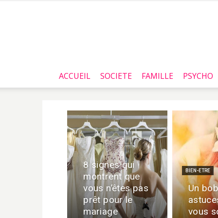
ACCUEIL
SOCIETE
FAMILLE
PSYCHO
8 signes qui
BIEN-ETRE
montrent que
vous n’êtes pas
Un bob
prêt pour le
astuce
mariage
vous s