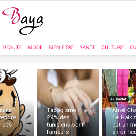
BEAUTE
MODE
BIEN-ETRE
SANTE
CULTURE
CU
Baya.tn
ARTISANAT
seils
Tabagisme :
Amel Cha
rendre
24% des
Le Haik t
e ses
tunisiens sont
est un m
fumeurs
en diffic