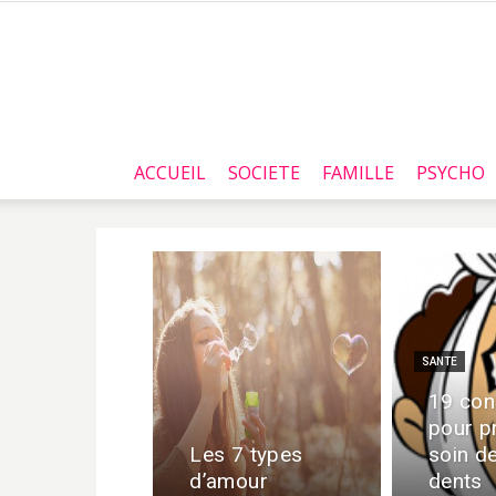
ACCUEIL
SOCIETE
FAMILLE
PSYCHO
SANTE
19 con
pour p
Les 7 types
soin d
d’amour
dents