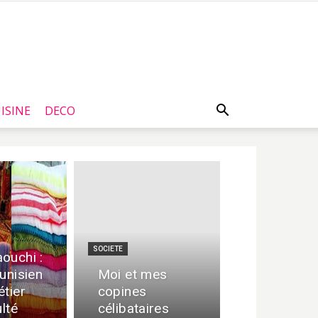
ISINE
DECO
SOCIETE
ouchi :
unisien
Moi et mes
étier
copines
ulté
célibataires