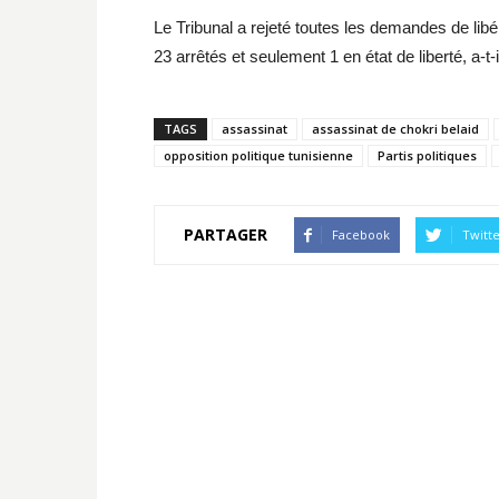
Le Tribunal a rejeté toutes les demandes de lib
23 arrêtés et seulement 1 en état de liberté, a-t-i
TAGS
assassinat
assassinat de chokri belaid
opposition politique tunisienne
Partis politiques
PARTAGER
Facebook
Twitt