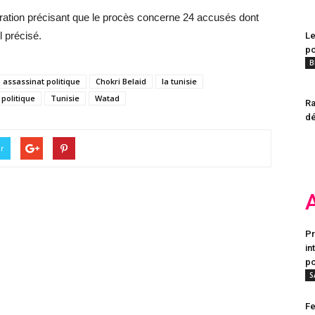
ération précisant que le procès concerne 24 accusés dont
l précisé.
Le
po
B
assassinat politique
Chokri Belaid
la tunisie
politique
Tunisie
Watad
Ra
dé
er
Pr
in
po
S
Fe