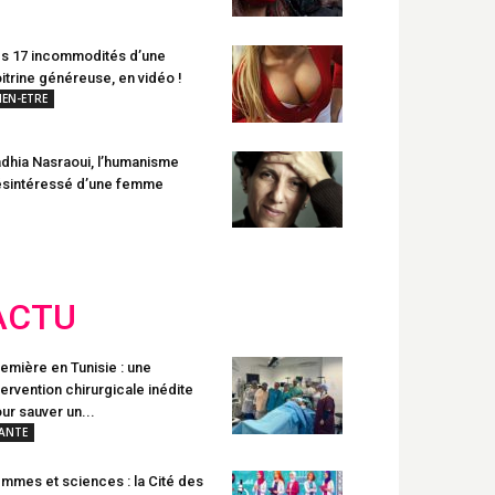
s 17 incommodités d’une
itrine généreuse, en vidéo !
IEN-ETRE
dhia Nasraoui, l’humanisme
sintéressé d’une femme
ACTU
emière en Tunisie : une
tervention chirurgicale inédite
ur sauver un...
ANTE
mmes et sciences : la Cité des