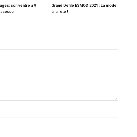
ages: son ventre à 9
Grand Défilé ESMOD 2021 : La mode
ossesse
à la fête !