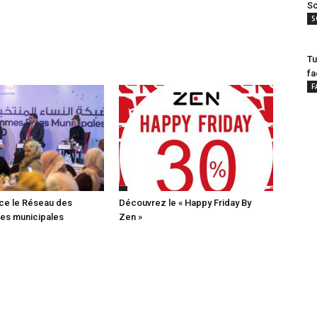
Sc
S
Tu
fa
F
ce le Réseau des
Découvrez le « Happy Friday By
es municipales
Zen »