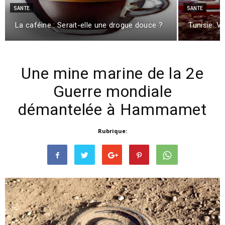
SANTE
SANTE
La caféine : Serait-elle une drogue douce ?
Tunisie: V
Une mine marine de la 2e
Guerre mondiale
démantelée à Hammamet
Rubrique: