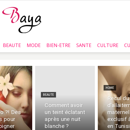
BEAUTE
MODE
BIEN-ETRE
SANTE
CULTURE
CU
Baya.tn
HOME
BEAUTE
Recul du
Comment avoir
d’allaite
o ?! Des
un teint éclatant
maternel
s pour
après une nuit
exclusif
oigner
blanche ?
en Tunis