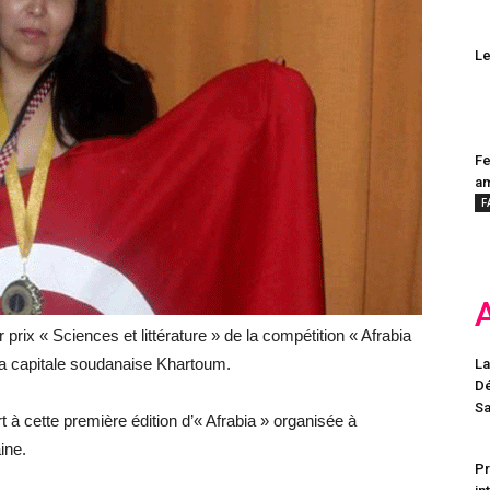
Le
Fe
a
F
rix « Sciences et littérature » de la compétition « Afrabia
a capitale soudanaise
Khartoum.
La
Dé
Sa
t à cette première édition d’« Afrabia » organisée à
ine.
Pr