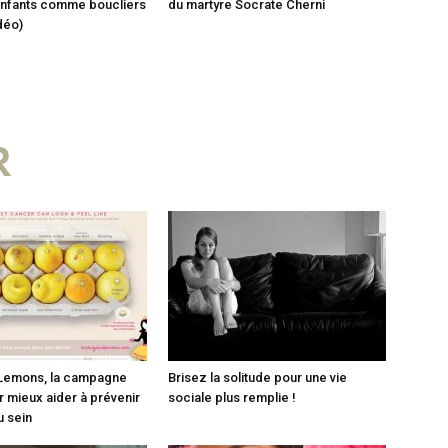
 enfants comme boucliers
du martyre Socrate Cherni
déo)
R
Lemons, la campagne
Brisez la solitude pour une vie
r mieux aider à prévenir
sociale plus remplie !
u sein