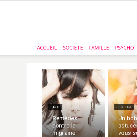
ACCUEIL
SOCIETE
FAMILLE
PSYCHO
SANTE
BIEN-ETRE
Remèdes
Un bob
contre la
astuce
migraine
vous s