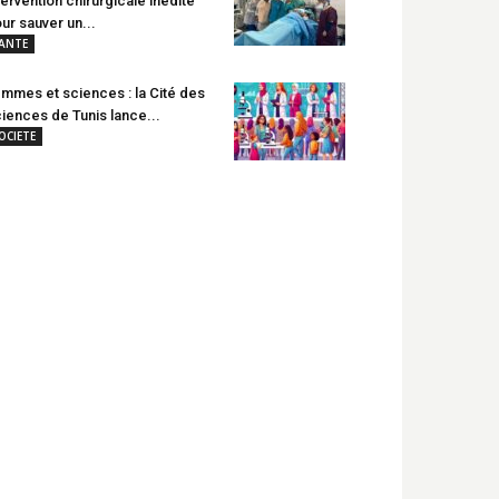
tervention chirurgicale inédite
ur sauver un...
ANTE
mmes et sciences : la Cité des
iences de Tunis lance...
OCIETE