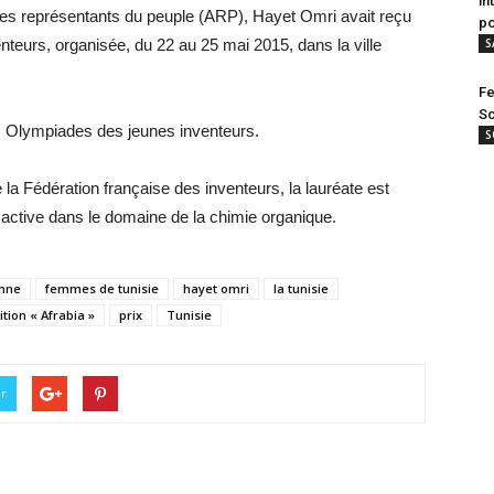
in
 représentants du peuple (ARP), Hayet Omri avait reçu
po
venteurs, organisée, du 22 au 25 mai 2015, dans la ville
S
Fe
Sc
es Olympiades des jeunes inventeurs.
S
 la Fédération française des inventeurs, la lauréate est
st active dans le domaine de la chimie organique.
enne
femmes de tunisie
hayet omri
la tunisie
ition « Afrabia »
prix
Tunisie
er