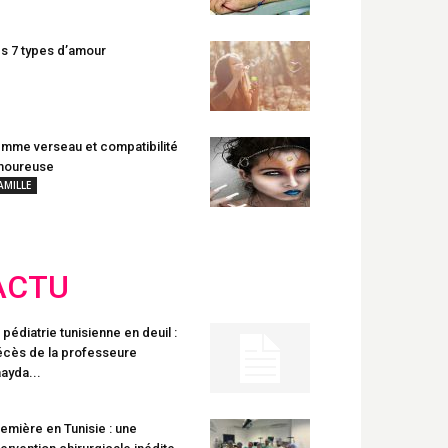
s 7 types d’amour
mme verseau et compatibilité
moureuse
AMILLE
ACTU
 pédiatrie tunisienne en deuil :
cès de la professeure
ayda...
emière en Tunisie : une