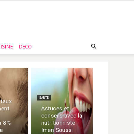
ISINE
DECO
SANTE
 taux
ment
Astuces et
conseils avec la
 à 8%
nutritionniste
ie
Imen Soussi