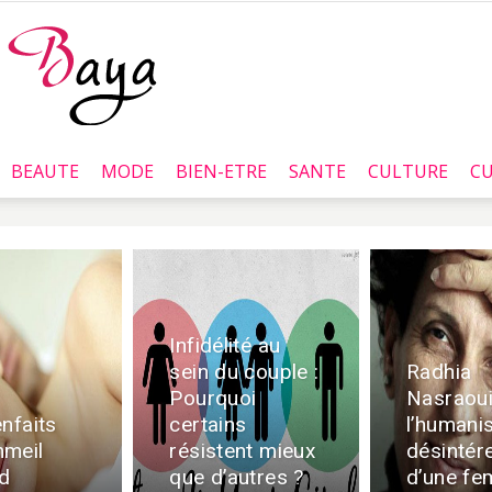
BEAUTE
MODE
BIEN-ETRE
SANTE
CULTURE
CU
Baya.tn
Infidélité au
sein du couple :
Radhia
Pourquoi
Nasraoui
nfaits
certains
l’humani
meil
résistent mieux
désintér
d
que d’autres ?
d’une f