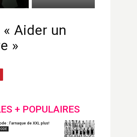
: « Aider un
re »
LES + POPULAIRES
de : l’arnaque de XXL plus!
ODE