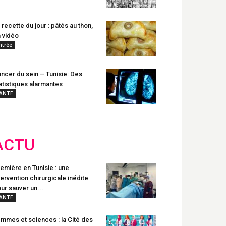
 recette du jour : pâtés au thon,
 vidéo
ntrée
ncer du sein – Tunisie: Des
atistiques alarmantes
ANTE
ACTU
emière en Tunisie : une
tervention chirurgicale inédite
ur sauver un...
ANTE
mmes et sciences : la Cité des