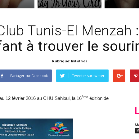
Club Tunis-El Menzah
ant à trouver le souri
Rubrique:
Initiatives
Partager sur Facebook
Tweeter sur twitter
ème
au 12 février 2016 au CHU Sahloul, la 16
édition de
Mo
M