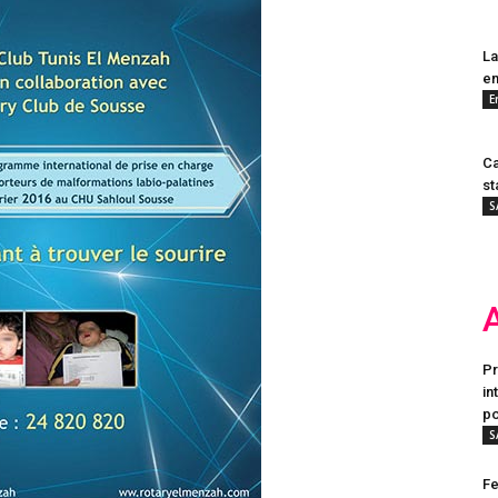
La
en
E
Ca
st
S
Pr
in
po
S
Fe