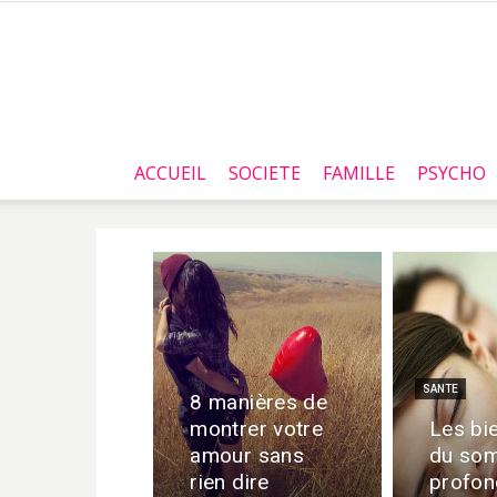
ACCUEIL
SOCIETE
FAMILLE
PSYCHO
SANTE
8 manières de
montrer votre
Les bie
amour sans
du som
rien dire
profon