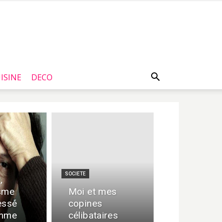
ISINE
DECO
SOCIETE
,
sme
Moi et mes
essé
copines
emme
célibataires