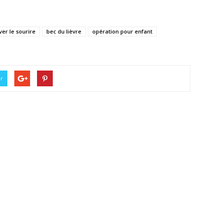
ver le sourire
bec du lièvre
opération pour enfant
er