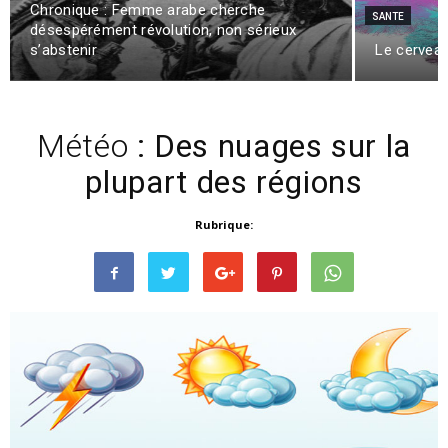
Chronique : Femme arabe cherche
SANTE
désespérément révolution, non sérieux
s’abstenir
Le cerveau
Météo
: Des nuages sur la
plupart des régions
Rubrique: