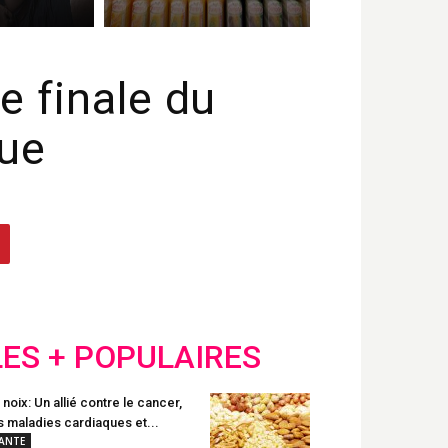
e finale du
que
LES + POPULAIRES
 noix: Un allié contre le cancer,
s maladies cardiaques et...
ANTE