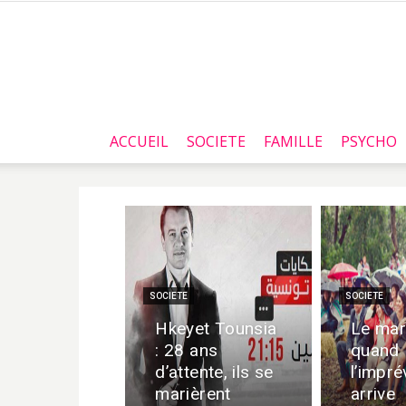
ACCUEIL
SOCIETE
FAMILLE
PSYCHO
SOCIETE
SOCIETE
Hkeyet Tounsia
Le mar
: 28 ans
quand
d’attente, ils se
l’impré
marièrent
arrive