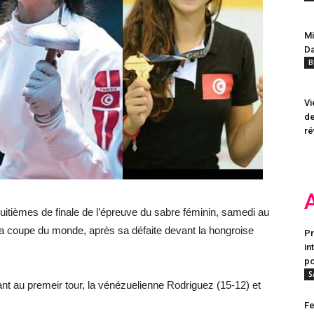
Mi
Da
B
Vi
de
ré
uitièmes de finale de l’épreuve du sabre féminin, samedi au
 la coupe du monde, après sa défaite devant la hongroise
Pr
in
po
S
tant au premeir tour, la vénézuelienne Rodriguez (15-12) et
Fe