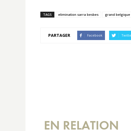
TAGS
elimination sarra besbes
grand belgique
PARTAGER
Facebook
Twitt
EN RELATION