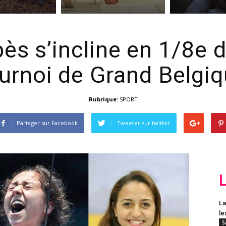
ès s’incline en 1/8e d
urnoi de Grand Belgi
Rubrique:
SPORT
Partager sur Facebook
Tweeter sur twitter
La
le
S