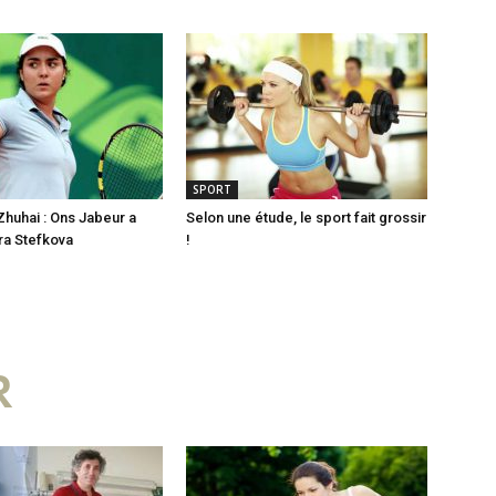
SPORT
Zhuhai : Ons Jabeur a
Selon une étude, le sport fait grossir
ra Stefkova
!
R