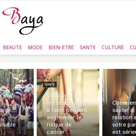
BEAUTE
MODE
BIEN-ETRE
SANTE
CULTURE
CU
Baya.tn
SANTE
Voici pourquoi
les chaussures
Commen
iage…
à talon peuvent
savoir si
augmenter le
relation 
visible
risque de
votre pa
cancer
est séri