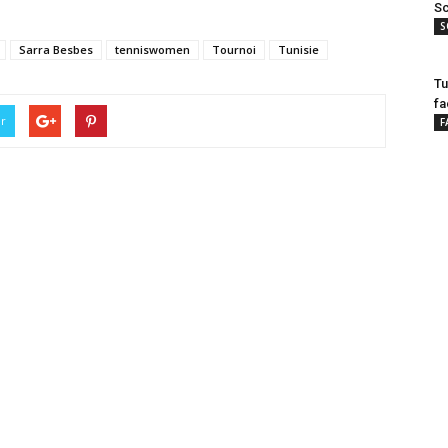
Sc
S
Sarra Besbes
tenniswomen
Tournoi
Tunisie
Tu
fa
er
F