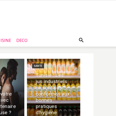
ISINE
DECO
SANTE
Tunisie : Les
jus industriels
t
ne sont pas
 votre
conformes aux
avec
bonnes
rtenaire
pratiques
euse ?
d’hygiène