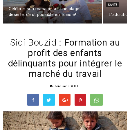
SANTE
Célébrer son mariage sur une plage
déserte, c’est possible en Tunisie!
L’addictio
Sidi Bouzid
: Formation au
profit des enfants
délinquants pour intégrer le
marché du travail
Rubrique:
SOCIETE