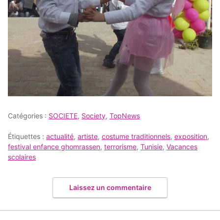
Catégories :
SOCIETE
,
Society
,
TopNews
Étiquettes :
actualité
,
artiste
,
costume traditionnels
,
exposition
,
festival enfance ghomrassen
,
terrorisme
,
Tunisie
,
Vacances
scolaires
Laissez un commentaire