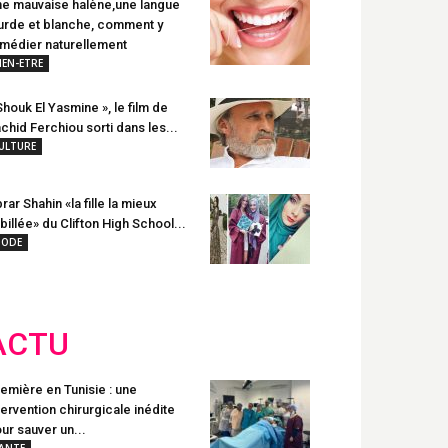
e mauvaise halène,une langue
urde et blanche, comment y
médier naturellement
IEN-ETRE
Shouk El Yasmine », le film de
chid Ferchiou sorti dans les...
ULTURE
rar Shahin «la fille la mieux
billée» du Clifton High School...
ODE
ACTU
emière en Tunisie : une
tervention chirurgicale inédite
ur sauver un...
ANTE