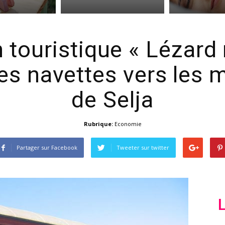
n touristique « Lézard
es navettes vers les
de Selja
Rubrique:
Economie
Partager sur Facebook
Tweeter sur twitter