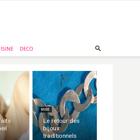
ISINE
DECO
MODE
faits
Le retour des
eil
bijoux
traditionnels