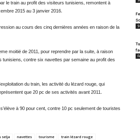
 le train au profit des visiteurs tunisiens, remontent à
décembre 2015 au 3 janvier 2016.
Fe
Sc
S
ression au cours des cinq dernières années en raison de la
Tu
fa
me moitié de 2011, pour reprendre par la suite, à raison
F
s tunisiens, contre six navettes par semaine au profit des
exploitation du train, les activité du lézard rouge, qui
eprésentent que 20 pc de ses activités avant 2011.
 s’élève à 90 pour cent, contre 10 pc seulement de touristes
 selja
navettes
tourisme
train lézard rouge