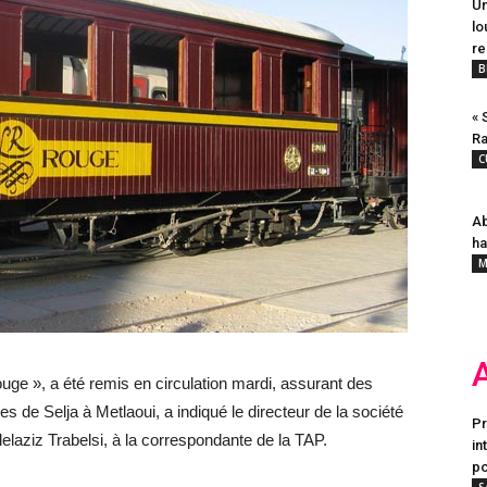
Un
lo
re
B
« 
Ra
C
Ab
ha
M
ouge », a été remis en circulation mardi, assurant des
 de Selja à Metlaoui, a indiqué le directeur de la société
Pr
bdelaziz Trabelsi, à la correspondante de la TAP.
in
po
S