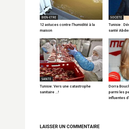
BIEN-ETRE
SOCIETE
12 astuces contre l’humidité à la
Tunisie : Dé
maison
santé Abder
SANTE
Tunisie: Vers une catastrophe
Dorra Bouch
sanitaire …!
parmi les pe
influentes 
LAISSER UN COMMENTAIRE