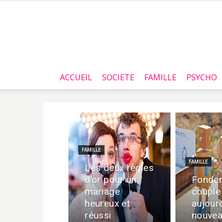
ACCUEIL
SOCIETE
FAMILLE
PSYCHO
FAMILLE
FAMILLE
Les deux règles
d’or pour un
Fonder
mariage
couple
heureux et
aujourd
réussi
nouvea