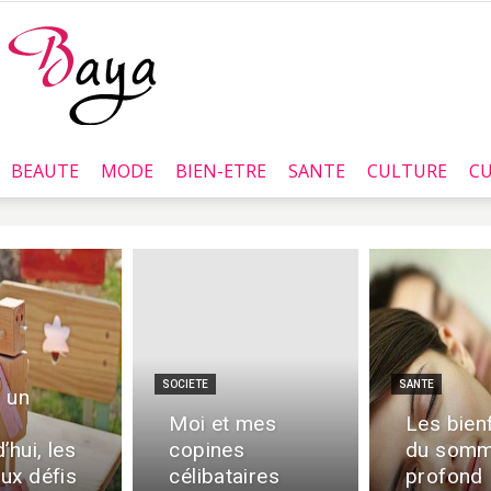
BEAUTE
MODE
BIEN-ETRE
SANTE
CULTURE
CU
Baya.tn
SOCIETE
SANTE
 un
Moi et mes
Les bien
’hui, les
copines
du somm
ux défis
célibataires
profond