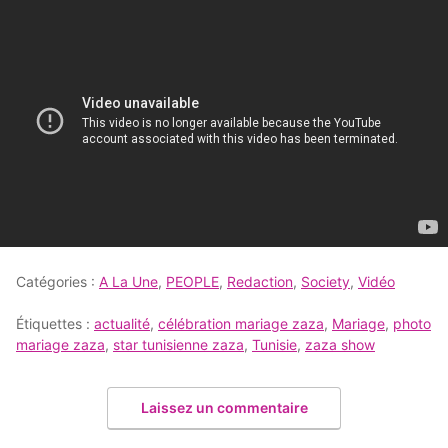
Catégories :
A La Une
,
PEOPLE
,
Redaction
,
Society
,
Vidéo
Étiquettes :
actualité
,
célébration mariage zaza
,
Mariage
,
photo
mariage zaza
,
star tunisienne zaza
,
Tunisie
,
zaza show
Laissez un commentaire