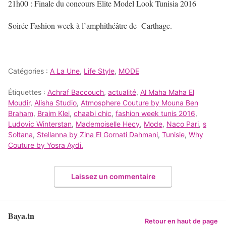
21h00 : Finale du concours Elite Model Look Tunisia 2016
Soirée Fashion week à l’amphithéâtre de Carthage.
Catégories :
A La Une
,
Life Style
,
MODE
Étiquettes :
Achraf Baccouch
,
actualité
,
Al Maha Maha El
Moudir
,
Alisha Studio
,
Atmosphere Couture by Mouna Ben
Braham
,
Braim Klei
,
chaabi chic
,
fashion week tunis 2016
,
Ludovic Winterstan
,
Mademoiselle Hecy
,
Mode
,
Naco Pari
,
s
Soltana
,
Stellanna by Zina El Gornati Dahmani
,
Tunisie
,
Why
Couture by Yosra Aydi.
Laissez un commentaire
Baya.tn
Retour en haut de page