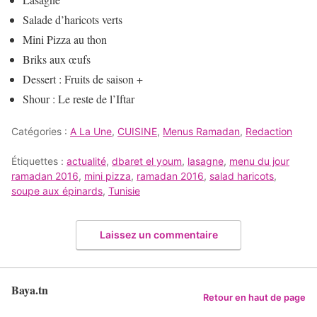
Salade d’haricots verts
Mini Pizza au thon
Briks aux œufs
Dessert : Fruits de saison +
Shour : Le reste de l’Iftar
Catégories :
A La Une
,
CUISINE
,
Menus Ramadan
,
Redaction
Étiquettes :
actualité
,
dbaret el youm
,
lasagne
,
menu du jour
ramadan 2016
,
mini pizza
,
ramadan 2016
,
salad haricots
,
soupe aux épinards
,
Tunisie
Laissez un commentaire
Baya.tn
Retour en haut de page