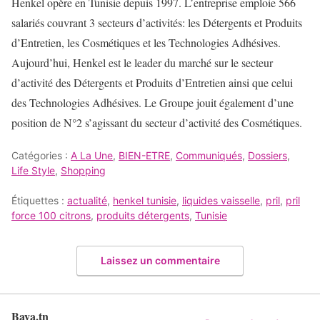
Henkel opère en Tunisie depuis 1997. L’entreprise emploie 566
salariés couvrant 3 secteurs d’activités: les Détergents et Produits
d’Entretien, les Cosmétiques et les Technologies Adhésives.
Aujourd’hui, Henkel est le leader du marché sur le secteur
d’activité des Détergents et Produits d’Entretien ainsi que celui
des Technologies Adhésives. Le Groupe jouit également d’une
position de N°2 s’agissant du secteur d’activité des Cosmétiques.
Catégories :
A La Une
,
BIEN-ETRE
,
Communiqués
,
Dossiers
,
Life Style
,
Shopping
Étiquettes :
actualité
,
henkel tunisie
,
liquides vaisselle
,
pril
,
pril
force 100 citrons
,
produits détergents
,
Tunisie
Laissez un commentaire
Baya.tn