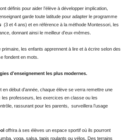
t définis pour aider l’élève à développer implication,
’enseignant garde toute latitude pour adapter le programme
s
(3 et 4 ans) et en référence à la méthode Montessori, les
nance, donnant ainsi le meilleur d’eux-mêmes.
e primaire, les enfants apprennent à lire et à écrire selon des
se fondent en mots.
logies d’enseignement les plus modernes.
t en début d’année, chaque élève se verra remettre une
c les professeurs, les exercices en classe ou les
trôle, rassurant pour les parents, surveillera l’usage
ool
offrira à ses élèves un espace sportif où ils pourront
zumba, yoga, salsa, tapis roulants ou vélos. Des terrains