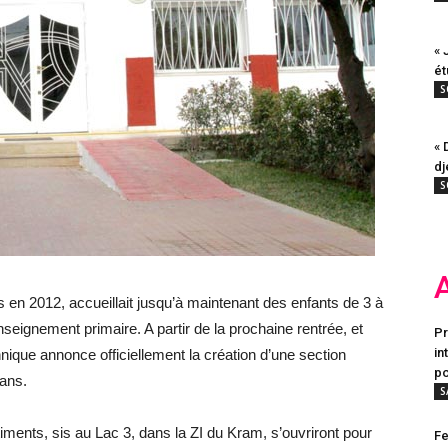
« 
ét
S
« 
dj
S
s en 2012, accueillait jusqu’à maintenant des enfants de 3 à
seignement primaire. A partir de la prochaine rentrée, et
Pr
in
annique annonce officiellement la création d’une section
po
 ans.
S
ments, sis au Lac 3, dans la ZI du Kram, s’ouvriront pour
Fe