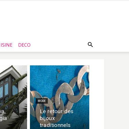
ISINE
DECO
MODE
ia,
Le retour des
gia
bijoux
traditionnels