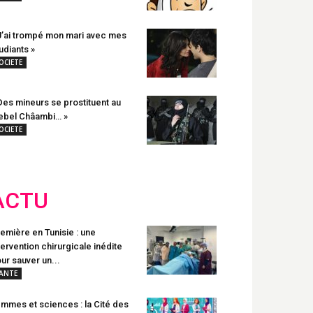
J’ai trompé mon mari avec mes
udiants »
OCIETE
Des mineurs se prostituent au
ebel Châambi… »
OCIETE
ACTU
emière en Tunisie : une
tervention chirurgicale inédite
ur sauver un...
ANTE
mmes et sciences : la Cité des