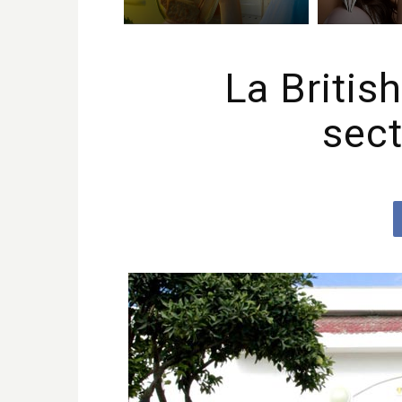
La Britis
sect