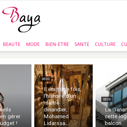
BEAUTE
MODE
BIEN-ETRE
SANTE
CULTURE
CU
Baya.tn
DECO
Il était une fois,
l’histoire d’un
DECO
maître
seils
dinandier,
La Ganar
ien gérer
Mohamed
cette log
udget !
Lidarssa…
balcon