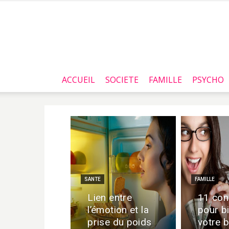
ACCUEIL
SOCIETE
FAMILLE
PSYCHO
SANTE
FAMILLE
Lien entre
11 con
l’émotion et la
pour b
prise du poids
votre b