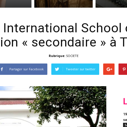
h International School
ion « secondaire » à 
Rubrique:
SOCIETE
Partager sur Facebook
Tweeter sur twitter
19
se
S