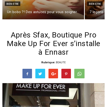
BIEN-ETRE
BIEN-ETRE
Un bobo ?! Des astuces pour vous soigner
7 leçons d
Après Sfax, Boutique Pro
Make Up For Ever s’installe
à Ennasr
Rubrique:
BEAUTE