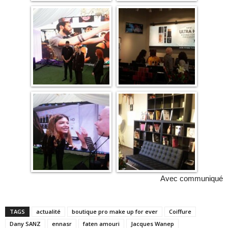
Avec communiqué
TAGS
actualité
boutique pro make up for ever
Coiffure
Dany SANZ
ennasr
faten amouri
Jacques Wanep