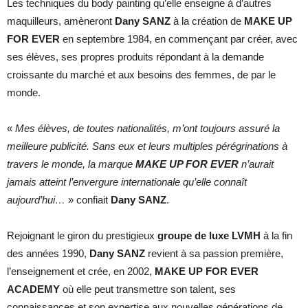
Les techniques du body painting qu’elle enseigne à d’autres
maquilleurs, amèneront
Dany SANZ
à la création de
MAKE UP
FOR EVER
en septembre 1984, en commençant par créer, avec
ses élèves, ses propres produits répondant à la demande
croissante du marché et aux besoins des femmes, de par le
monde.
«
Mes élèves, de toutes nationalités, m’ont toujours assuré la
meilleure publicité. Sans eux et leurs multiples pérégrinations à
travers le monde, la marque
MAKE UP FOR EVER
n’aurait
jamais atteint l’envergure internationale qu’elle connaît
aujourd’hui…
» confiait
Dany SANZ
.
Rejoignant le giron du prestigieux
groupe de luxe LVMH
à la fin
des années 1990,
Dany SANZ
revient à sa passion première,
l’enseignement et crée, en 2002,
MAKE UP FOR EVER
ACADEMY
où elle peut transmettre son talent, ses
connaissances et son expertise aux nouvelles générations de