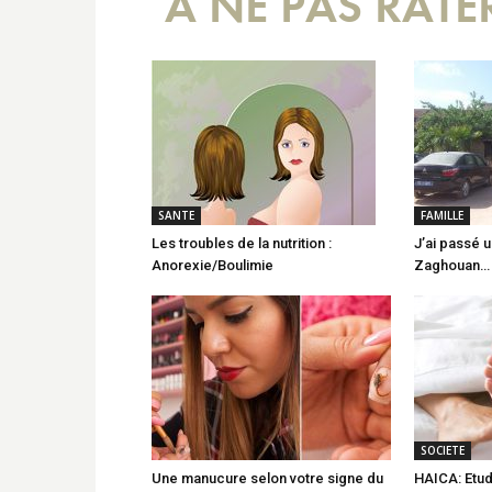
A NE PAS RATE
SANTE
FAMILLE
Les troubles de la nutrition :
J’ai passé 
Anorexie/Boulimie
Zaghouan…
SOCIETE
Une manucure selon votre signe du
HAICA: Etude