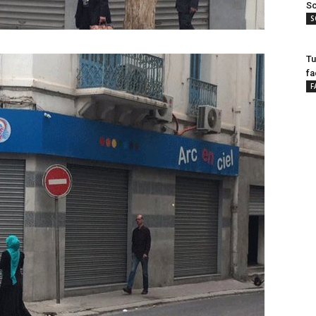
Sc
S
Tu
fa
F