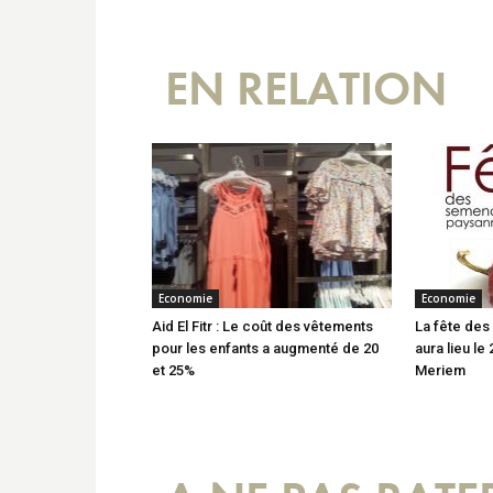
EN RELATION
Economie
Economie
Aid El Fitr : Le coût des vêtements
La fête de
pour les enfants a augmenté de 20
aura lieu le
et 25%
Meriem