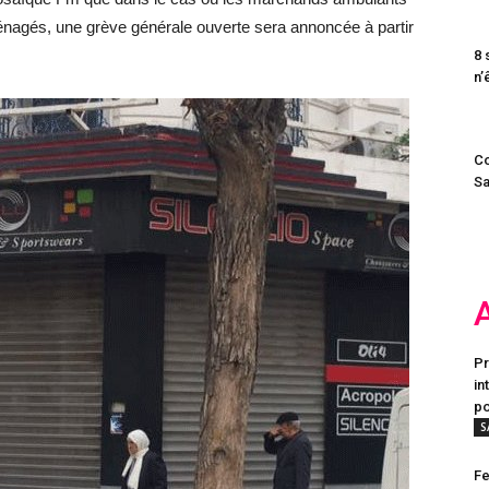
énagés, une grève générale ouverte sera annoncée à partir
8 
n’
Co
Sa
Pr
in
po
S
Fe