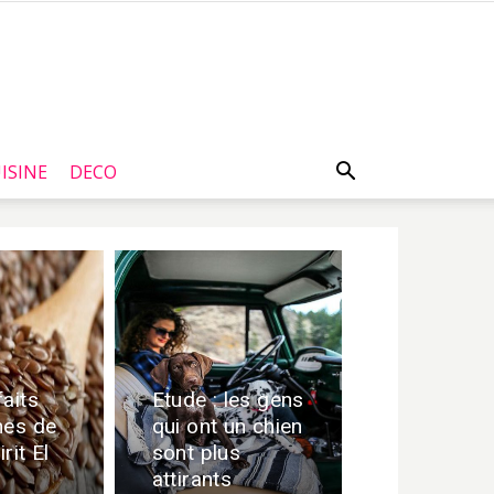
ISINE
DECO
faits
Etude : les gens
nes de
qui ont un chien
irit El
sont plus
attirants