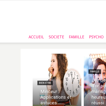
ACCUEIL
SOCIETE
FAMILLE
PSYCHO
FAMILLE
Les de
BIEN-ETRE
d’or po
Minceur :
mariag
Applications et
heureu
astuces
réussi