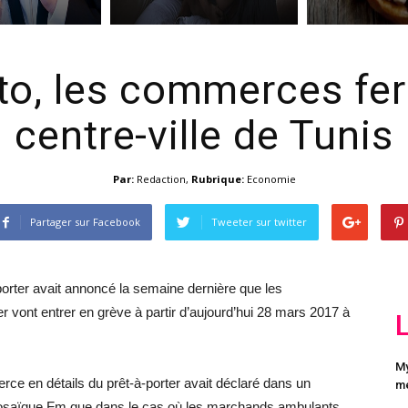
to, les commerces fe
centre-ville de Tunis
Par:
Redaction
,
Rubrique:
Economie
Partager sur Facebook
Tweeter sur twitter
rter avait annoncé la semaine dernière que les
 vont entrer en grève à partir d’aujourd’hui 28 mars 2017 à
My
ce en détails du prêt-à-porter avait déclaré dans un
me
Mosaïque Fm que dans le cas où les marchands ambulants