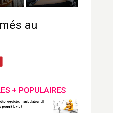
rmés au
LES + POPULAIRES
tho, égoïste, manipulateur…Il
 pourrit la vie !