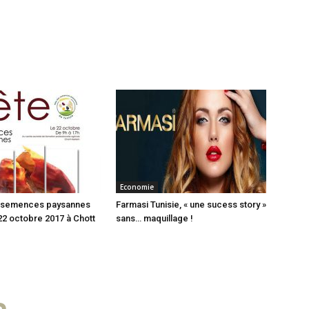
Economie
s semences paysannes
Farmasi Tunisie, « une sucess story »
 22 octobre 2017 à Chott
sans… maquillage !