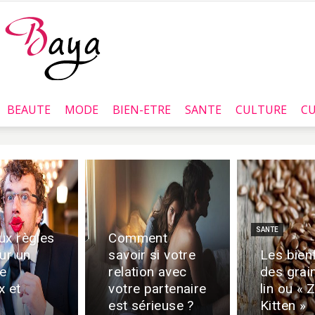
BEAUTE
MODE
BIEN-ETRE
SANTE
CULTURE
CU
Baya.tn
SANTE
ux règles
Comment
ur un
savoir si votre
Les bien
e
relation avec
des grai
x et
votre partenaire
lin ou « Z
est sérieuse ?
Kitten »