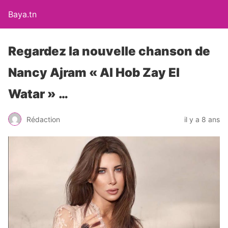
Baya.tn
Regardez la nouvelle chanson de
Nancy Ajram « Al Hob Zay El
Watar » …
Rédaction
il y a 8 ans