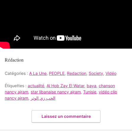
Rédaction
Catégories :
A La Une
,
PEOPLE
,
Redaction
,
Society
,
Vidéo
Étiquettes :
actualité
,
Al Hob Zay El Watar
,
baya
,
chanson
nancy ajram
,
star libanaise nancy ajram
,
Tunisie
,
vidéo clip
nancy ajram
,
الحب زي الوتر
Laissez un commentaire