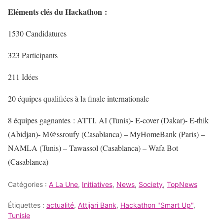
Eléments clés du Hackathon :
1530 Candidatures
323 Participants
211 Idées
20 équipes qualifiées à la finale internationale
8 équipes gagnantes : ATTI. AI (Tunis)- E-cover (Dakar)- E-thik
(Abidjan)- M@ssroufy (Casablanca) – MyHomeBank (Paris) –
NAMLA (Tunis) – Tawassol (Casablanca) – Wafa Bot
(Casablanca)
Catégories :
A La Une
,
Initiatives
,
News
,
Society
,
TopNews
Étiquettes :
actualité
,
Attijari Bank
,
Hackathon "Smart Up"
,
Tunisie