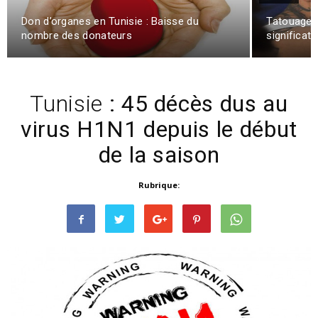
Don d’organes en Tunisie : Baisse du
Tatouages 
nombre des donateurs
significati
Tunisie
: 45 décès dus au
virus H1N1 depuis le début
de la saison
Rubrique: