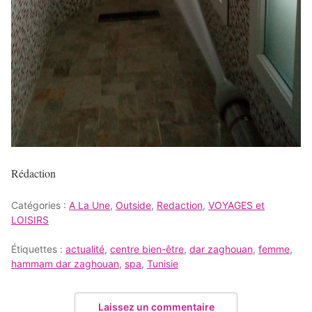
Rédaction
Catégories :
A La Une
,
Outside
,
Redaction
,
VOYAGES et
LOISIRS
Étiquettes :
actualité
,
centre bien-être
,
dar zaghouan
,
femme
,
hammam dar zaghouan
,
spa
,
Tunisie
Laissez un commentaire